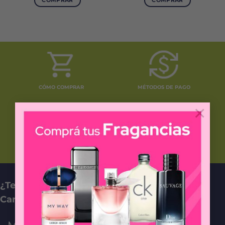
COMPRAR
COMPRAR
CÓMO COMPRAR
MÉTODOS DE PAGO
×
PREGUNTAS FRECUENTES
¿Tenés preguntas relacionadas con nuestro
Carrito Online? ¡Comunicate con nosotros!