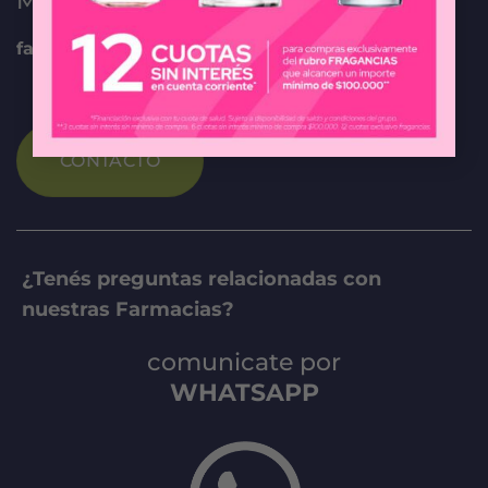
MAIL DE CONTACTO
farmaciaonline@federada.com
CONTACTO
¿Tenés preguntas relacionadas con
nuestras Farmacias?
comunicate por
WHATSAPP