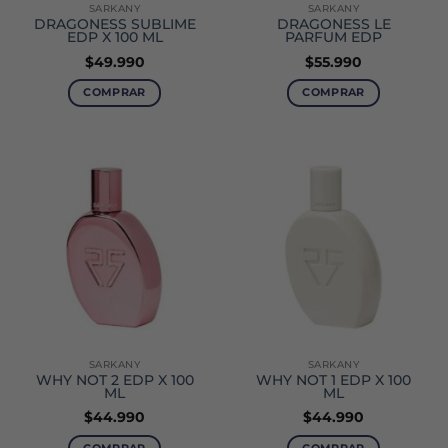
SARKANY
SARKANY
DRAGONESS SUBLIME
DRAGONESS LE
EDP X 100 ML
PARFUM EDP
$
49.990
$
55.990
COMPRAR
COMPRAR
Este
producto
tiene
múltiples
variantes.
Las
opciones
se
pueden
elegir
en
la
SARKANY
SARKANY
página
WHY NOT 2 EDP X 100
WHY NOT 1 EDP X 100
de
ML
ML
producto
$
44.990
$
44.990