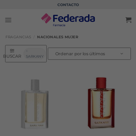
Saltar
CONTACTO
al
contenido
FRAGANCIAS
/
NACIONALES MUJER
BUSCAR
SARKANY