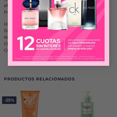
efecto antioxidante gracias a nuestros exclusivos
Polifenoles de UVA.
Hipoalergénica
Sin Parabenos
No comedogénico
Clínica y dermatológicamente testeado
Cruelty Free
PRODUCTOS RELACIONADOS
-25%