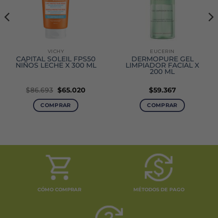
VICHY
EUCERIN
CAPITAL SOLEIL FPS50
DERMOPURE GEL
NIÑOS LECHE X 300 ML
LIMPIADOR FACIAL X
200 ML
El
El
$
86.693
$
65.020
$
59.367
precio
precio
original
actual
COMPRAR
COMPRAR
era:
es:
$86.693.
$65.020.
CÓMO COMPRAR
MÉTODOS DE PAGO