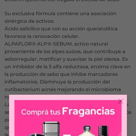
Su exclusiva fórmula contiene una asociación
sinérgica de activos:
Ácido salicílico que con su acción queratolítica
favorece la renovación celular.
ALPAFLOR® ALP®-SEBUM, activo natural
proveniente de los alpes suizos, que contribuye a
seborregular, matificar y suavizar la piel oleosa. Es
un inhibidor de la 5 alfa reductasa, enzima clave en
la producción de sebo que inhibe marcadores
inflamatorios. Disminuye la producción del
cutibacterium acnés mejorando el microbioma
natural cutáneo.
×
La Niacinamida o Vitamina B3, regula el exceso de
sebo, reduce el brillo y minimiza la apariencia de los
poros. Contiene además activos descongestivos
que ayudan a reducir rojeces y/o disconfort como
la Chamomilla y el Hamamelis. Posee un alto