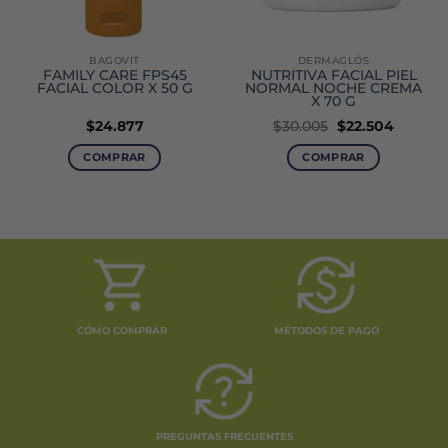
BAGOVIT
DERMAGLÓS
FAMILY CARE FPS45
NUTRITIVA FACIAL PIEL
FACIAL COLOR X 50 G
NORMAL NOCHE CREMA
X 70 G
El
El
$
24.877
$
30.005
$
22.504
precio
precio
original
actual
COMPRAR
COMPRAR
era:
es:
$30.005.
$22.504
CÓMO COMPRAR
MÉTODOS DE PAGO
PREGUNTAS FRECUENTES