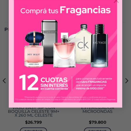
×
PRODUCTOS RELACIONADOS
AVENT
CHICCO
VASO EASY SIP CON
ESTERILIZADOR
BOQUILLA CELESTE 9M+
MICROONDAS
X 260 ML CELESTE
$
26.799
$
79.800