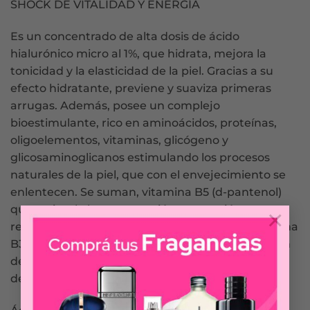
SHOCK DE VITALIDAD Y ENERGÍA
Es un concentrado de alta dosis de ácido
hialurónico micro al 1%, que hidrata, mejora la
tonicidad y la elasticidad de la piel. Gracias a su
efecto hidratante, previene y suaviza primeras
arrugas. Además, posee un complejo
bioestimulante, rico en aminoácidos, proteínas,
oligoelementos, vitaminas, glicógeno y
glicosaminoglicanos estimulando los procesos
naturales de la piel, que con el envejecimiento se
enlentecen. Se suman, vitamina B5 (d-pantenol)
que estimula la regeneración, reparación y
×
resistencia de la piel y es anti polución y la vitamina
B3 (niacinamida) que mejora el tono e hidratación
de la piel. Ambos potenciados, reducen los signos
de envejecimiento.