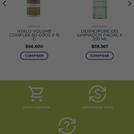
EXIMIA
EUCERIN
HYALU VOLUME
DERMOPURE GEL
COMPLEX 3D OJOS X 15
LIMPIADOR FACIAL X
G
200 ML
$
66.600
$
59.367
o
COMPRAR
COMPRAR
4.
CÓMO COMPRAR
MÉTODOS DE PAGO