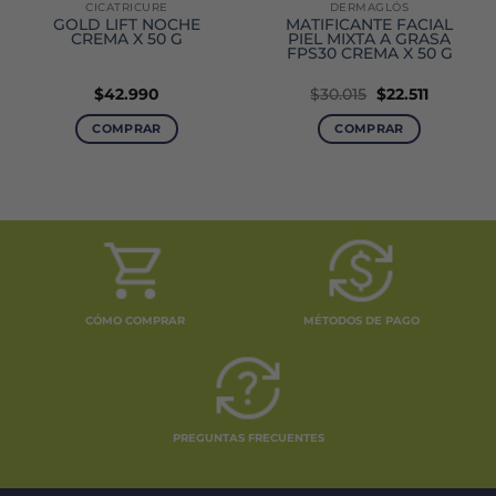
CICATRICURE
DERMAGLÓS
GOLD LIFT NOCHE
MATIFICANTE FACIAL
CREMA X 50 G
PIEL MIXTA A GRASA
FPS30 CREMA X 50 G
El
El
$
42.990
$
30.015
$
22.511
precio
precio
original
actual
COMPRAR
COMPRAR
era:
es:
$30.015.
$22.511.
CÓMO COMPRAR
MÉTODOS DE PAGO
PREGUNTAS FRECUENTES