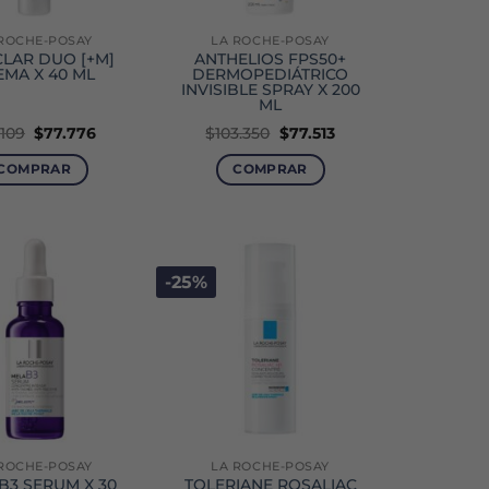
ROCHE-POSAY
LA ROCHE-POSAY
CLAR DUO [+M]
ANTHELIOS FPS50+
EMA X 40 ML
DERMOPEDIÁTRICO
INVISIBLE SPRAY X 200
ML
El
El
El
El
.109
$
77.776
$
103.350
$
77.513
precio
precio
precio
precio
original
actual
original
actual
COMPRAR
COMPRAR
era:
es:
era:
es:
$111.109.
$77.776.
$103.350.
$77.513.
-25%
ROCHE-POSAY
LA ROCHE-POSAY
B3 SERUM X 30
TOLERIANE ROSALIAC