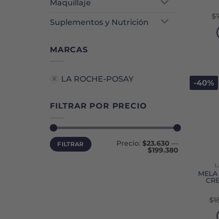
Maquillaje
$
Suplementos y Nutrición
MARCAS
LA ROCHE-POSAY
-40%
FILTRAR POR PRECIO
Precio
Precio
Precio:
$23.630
—
FILTRAR
mínimo
máximo
$199.380
L
MELA
CRE
$
1