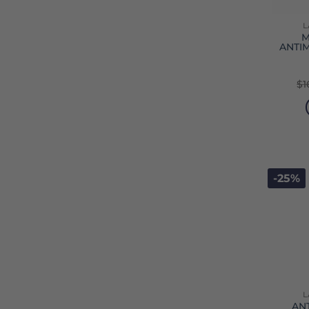
L
M
ANTI
$
1
-25%
L
AN