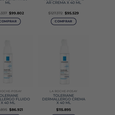
ML
AR CREMA X 40 ML
El
El
El
El
.337
$
99.802
$
127.372
$
95.529
precio
precio
precio
precio
original
actual
original
actual
COMPRAR
COMPRAR
era:
es:
era:
es:
$166.337.
$99.802.
$127.372.
$95.529.
ROCHE-POSAY
LA ROCHE-POSAY
OLERIANE
TOLERIANE
LLERGO FLUIDO
DERMALLERGO CREMA
X 40 ML
X 40 ML
El
El
5.895
$
86.921
$
115.895
precio
precio