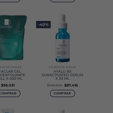
era:
es:
era:
es:
$148.315.
$96.405.
$69.716.
$48.801.
-40%
ROCHE-POSAY
LA ROCHE-POSAY
FACLAR GEL
HYALU B5
OEXFOLIANTE
SURACTIVATED SERUM
ILL X 400 ML
X 30 ML
El
El
$
96.031
$
145.694
$
87.416
precio
precio
original
actual
COMPRAR
COMPRAR
era:
es:
$145.694.
$87.416.