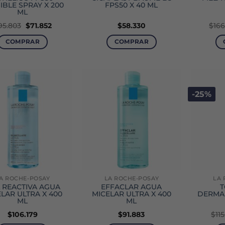
SIBLE SPRAY X 200
FPS50 X 40 ML
ML
El
El
95.803
$
71.852
$
58.330
$
166
precio
precio
original
actual
COMPRAR
COMPRAR
era:
es:
$95.803.
$71.852.
-25%
A ROCHE-POSAY
LA ROCHE-POSAY
LA 
L REACTIVA AGUA
EFFACLAR AGUA
T
LAR ULTRA X 400
MICELAR ULTRA X 400
DERMA
ML
ML
$
106.179
$
91.883
$
11