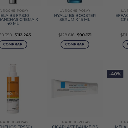
A ROCHE-POSAY
LA ROCHE-POSAY
LA 
ELA B3 FPS30
HYALU B5 BOOSTER
EFFA
MANCHAS CREMA X
SERUM X 15 ML
CR
40 ML
El
El
El
El
60.350
$
112.245
$
128.816
$
90.171
$
111
precio
precio
precio
precio
original
actual
original
actual
COMPRAR
COMPRAR
era:
es:
era:
es:
$160.350.
$112.245.
$128.816.
$90.171.
-40%
A ROCHE-POSAY
LA ROCHE-POSAY
LA 
THELIOS FPS50+
CICAPLAST BAUME B5
MELA 