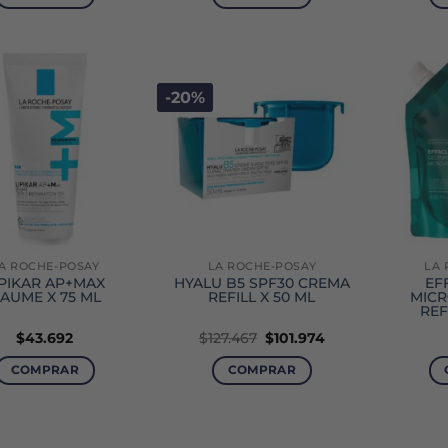
era:
es:
$189.900.
$113.940.
-20%
A ROCHE-POSAY
LA ROCHE-POSAY
LA 
IPIKAR AP+MAX
HYALU B5 SPF30 CREMA
EF
AUME X 75 ML
REFILL X 50 ML
MICR
REF
El
El
$
43.692
$
127.467
$
101.974
precio
precio
original
actual
COMPRAR
COMPRAR
era:
es:
$127.467.
$101.974.