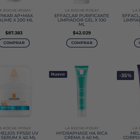
A ROCHE-POSAY
LA ROCHE-POSAY
LA 
IPIKAR AP+MAX
EFFACLAR PURIFICANTE
EFFACL
AUME X 200 ML
LIMPIADOR GEL X 100
LIMPIA
ML
$
87.383
$
42.029
COMPRAR
COMPRAR
Nuevo
-35%
A ROCHE-POSAY
LA ROCHE-POSAY
LA 
HELIOS FPS50 UV
HYDRAPHASE HA RICA
MEL
 SERUM X 40 ML
CREMA X 40 ML
CORPOR