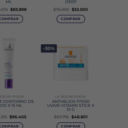
ML
DEEP
El
El
El
El
.074
$
83.898
$
75.000
$
52.500
precio
precio
precio
precio
original
actual
original
actual
COMPRAR
COMPRAR
era:
es:
era:
es:
$129.074.
$83.898.
$75.000.
$52.500.
-30%
ROCHE-POSAY
LA ROCHE-POSAY
3 CONTORNO DE
ANTHELIOS FPS50
OS X 15 ML
UVAIR VITAMIN STICK X
10 G
El
El
El
El
.315
$
96.405
$
69.716
$
48.801
precio
precio
precio
precio
original
actual
original
actual
COMPRAR
COMPRAR