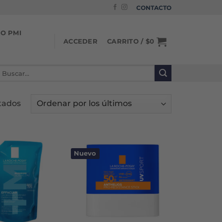
CONTACTO
IO PMI
CARRITO /
$
0
ACCEDER
uscar
or:
Ordenado
tados
por
los
últimos
Nuevo