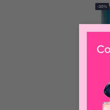
-20%
L
HYAL
$
1
-30%