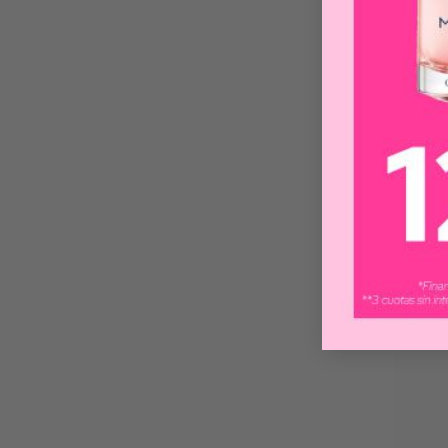
L
EF
P
$
6
-30%