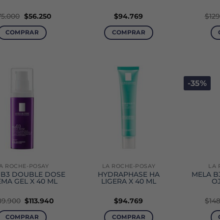
El
El
75.000
$
56.250
$
94.769
$
129
precio
precio
original
actual
COMPRAR
COMPRAR
era:
es:
$75.000.
$56.250.
-35%
A ROCHE-POSAY
LA ROCHE-POSAY
LA 
 B3 DOUBLE DOSE
HYDRAPHASE HA
MELA B
MA GEL X 40 ML
LIGERA X 40 ML
OJ
El
El
89.900
$
113.940
$
94.769
$
148
precio
precio
original
actual
COMPRAR
COMPRAR