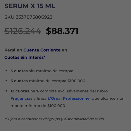
SERUM X 15 ML
SKU 3337875806923
El
El
$
126.244
$
88.371
precio
precio
original
actual
Pagá en
Cuenta Corriente
en
era:
es:
Cuotas Sin Interés*
$126.244.
$88.371.
3 cuotas
sin mínimo de compra
6 cuotas
mínimo de compra $100.000
12 cuotas
para compras exclusivamente del rubro
Fragancias
y línea
L'Oréal Professionnel
que alcancen un
monto mínimo de $100.000
*Sujeto a condiciones del grupo y disponibilidad de saldo.