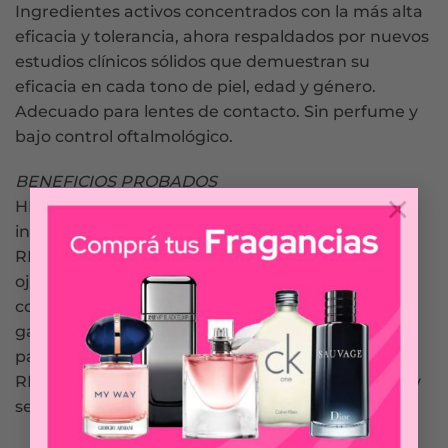
Ingredientes activos concentrados con la más alta
eficacia y tolerancia, ahora respaldados por nuevos
estudios clínicos sólidos que demuestran su
eficacia en cada tono de piel, edad y género.
Adecuado para lentes de contacto. Sin perfume y
bajo control oftalmológico.
BENEFICIOS PROBADOS
×
HIDRATA El contorno de ojos se hidrata
inmediatamente.
RELLENA Y REPARA Rellena arrugas y reduce
ojeras. Fórmula con ingredientes activos
concentrados con la máxima eficacia y tolerancia
garantizada. Testado oftalmológicamente. Apto
para usuarios con lentes de contacto.
REVITALIZA El contorno de ojos luce revitalizado y
se siente más firme.