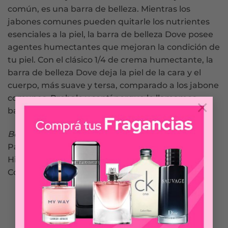
común, es una barra de belleza. Mientras los
jabones comunes pueden quitarle los nutrientes
esenciales a la piel, la barra de belleza Dove posee
agentes humectantes que mejoran la condición de
tu piel. Con el clásico 1/4 de crema humectante, la
barra de belleza Dove deja la piel de la cara y el
cuerpo, más suave y tersa, comparado a los jabone
comunes. Probalo y sentí porque lo llamamos
×
barra de belleza.
Beneficios.
Para pieles sensibles.
Hipoalergénico.
Con Ph neutro.