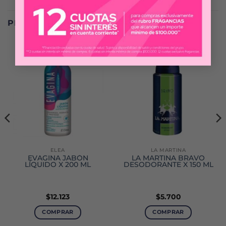
PRODUCTOS RELACIONADOS
ELEA
LA MARTINA
EVAGINA JABÓN
LA MARTINA BRAVO
LÍQUIDO X 200 ML
DESODORANTE X 150 ML
$
12.123
$
5.700
COMPRAR
COMPRAR