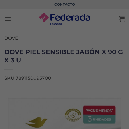
Saltar
CONTACTO
al
contenido
DOVE
DOVE PIEL SENSIBLE JABÓN X 90 G
X 3 U
SKU 7891150095700