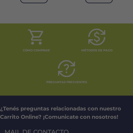
era:
es:
4.
$13.642.
$8.185.
CÓMO COMPRAR
MÉTODOS DE PAGO
PREGUNTAS FRECUENTES
¿Tenés preguntas relacionadas con nuestro
Carrito Online? ¡Comunicate con nosotros!
MAIL DE CONTACTO