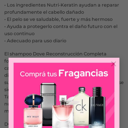
• Los ingredientes Nutri-Keratin ayudan a reparar
profundamente el cabello dañado
• El pelo se ve saludable, fuerte y más hermoso
• Ayuda a protegerlo contra el daño futuro con el
uso continuo
• Adecuado para uso diario
El shampoo Dove Reconstrucción Completa
×
formulado con los activos Nutri-Keratin, ayuda al
cabello a recuperarse del daño de dos maneras
diferentes. La fórmula repara los signos de la
superficie dañada, haciendo que tu pelo se vea y se
sienta más suave y fuerte contra el quiebre.
También penetra las fibras para brindar una
nutrición profunda del pelo, haciendo que se vea
más saludable lavado tras lavado.
DOVE