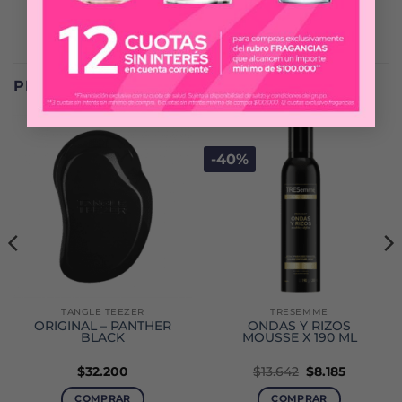
PRODUCTOS RELACIONADOS
-40%
TANGLE TEEZER
TRESEMME
ORIGINAL – PANTHER
ONDAS Y RIZOS
BLACK
MOUSSE X 190 ML
El
El
$
32.200
$
13.642
$
8.185
precio
precio
original
actual
COMPRAR
COMPRAR