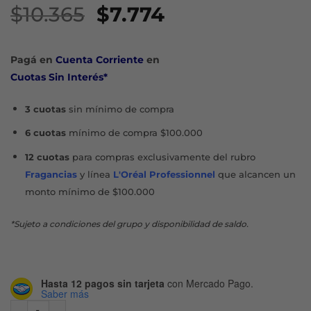
El
El
$
10.365
$
7.774
precio
precio
original
actual
Pagá en
Cuenta Corriente
en
era:
es:
Cuotas Sin Interés*
$10.365.
$7.774.
3 cuotas
sin mínimo de compra
6 cuotas
mínimo de compra $100.000
12 cuotas
para compras exclusivamente del rubro
Fragancias
y línea
L'Oréal Professionnel
que alcancen un
monto mínimo de $100.000
*Sujeto a condiciones del grupo y disponibilidad de saldo.
Hasta 12 pagos sin tarjeta
con Mercado Pago.
Saber más
RECONSTRUCCIÓN COMPLETA SHAMPOO X 400 ML cantid