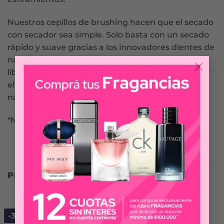
Nuestros cepillos de brushing hacen que el secado
con secador sea simple. Solo basta con un secado
rápido y suave gracias a los innovadores dientes de
nuestros cepillos que crean una tensión de flujo
×
libre sin generar tirones. Son ideales para eliminar
el frizz y dejan el cabello con un volumen
naturalmente suave y sedoso.
*No apto para desenredar.
PRODUCTOS RELACIONADOS
-30%