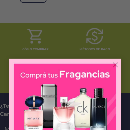
CÓMO COMPRAR
MÉTODOS DE PAGO
×
PREGUNTAS FRECUENTES
¿Tenés preguntas relacionadas con nuestro
Carrito Online? ¡Comunicate con nosotros!
MAIL DE CONTACTO