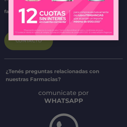
farmaciaonline@federada.com
CONTACTO
¿Tenés preguntas relacionadas con
nuestras Farmacias?
comunicate por
WHATSAPP