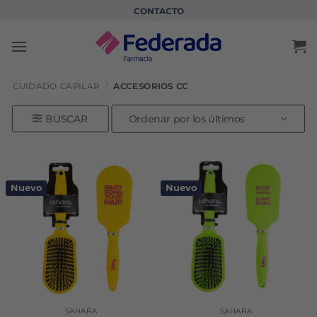
Saltar
CONTACTO
al
contenido
CUIDADO CAPILAR
/
ACCESORIOS CC
BUSCAR
Nuevo
Nuevo
SAHARA
SAHARA