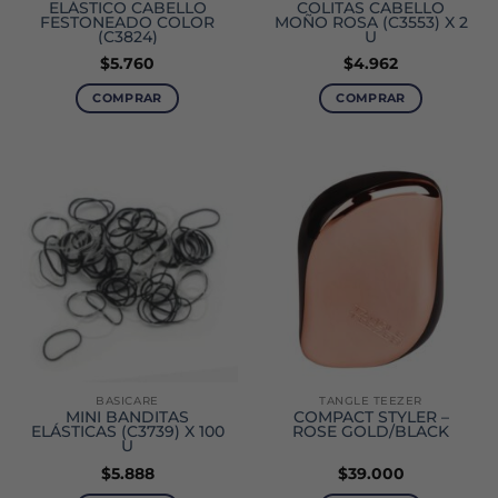
ELÁSTICO CABELLO
COLITAS CABELLO
FESTONEADO COLOR
MOÑO ROSA (C3553) X 2
(C3824)
U
$
5.760
$
4.962
COMPRAR
COMPRAR
BASICARE
TANGLE TEEZER
MINI BANDITAS
COMPACT STYLER –
ELÁSTICAS (C3739) X 100
ROSE GOLD/BLACK
U
$
5.888
$
39.000