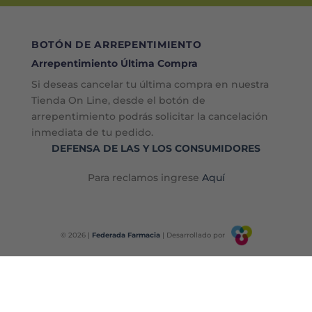
BOTÓN DE ARREPENTIMIENTO
Arrepentimiento Última Compra
Si deseas cancelar tu última compra en nuestra
Tienda On Line, desde el botón de
arrepentimiento podrás solicitar la cancelación
inmediata de tu pedido.
DEFENSA DE LAS Y LOS CONSUMIDORES
Para reclamos ingrese
Aquí
© 2026 |
Federada Farmacia
| Desarrollado por