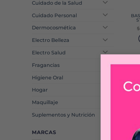
Cuidado de la Salud
Cuidado Personal
BAS
S
Dermocosmética
$
Electro Belleza
Electro Salud
Fragancias
Higiene Oral
Hogar
Maquillaje
Suplementos y Nutrición
MARCAS