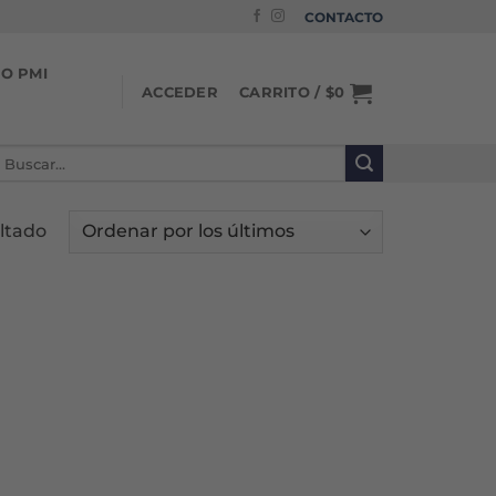
CONTACTO
IO PMI
CARRITO /
$
0
ACCEDER
uscar
or:
ltado