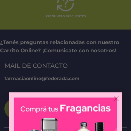
PREGUNTAS FRECUENTES
¿Tenés preguntas relacionadas con nuestro
Carrito Online? ¡Comunicate con nosotros!
MAIL DE CONTACTO
farmaciaonline@federada.com
×
CONTACTO