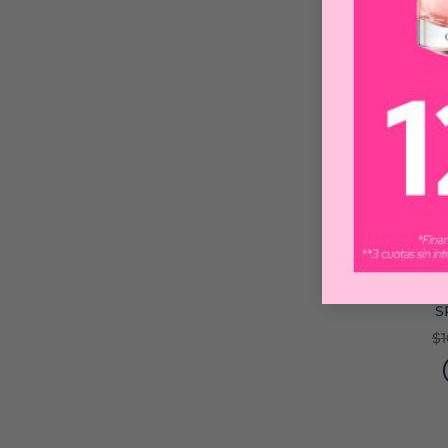
-30%
CAPI
AG
S
$
1