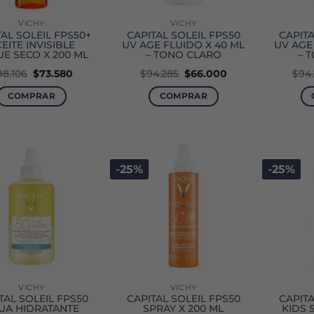
VICHY
VICHY
TAL SOLEIL FPS50+
CAPITAL SOLEIL FPS50
CAPITA
EITE INVISIBLE
UV AGE FLUIDO X 40 ML
UV AGE
E SECO X 200 ML
– TONO CLARO
– 
El
El
El
El
98.106
$
73.580
$
94.285
$
66.000
$
94
precio
precio
precio
precio
original
actual
original
actual
COMPRAR
COMPRAR
era:
es:
era:
es:
$98.106.
$73.580.
$94.285.
$66.000.
-25%
-25%
VICHY
VICHY
TAL SOLEIL FPS50
CAPITAL SOLEIL FPS50
CAPITA
UA HIDRATANTE
SPRAY X 200 ML
KIDS 