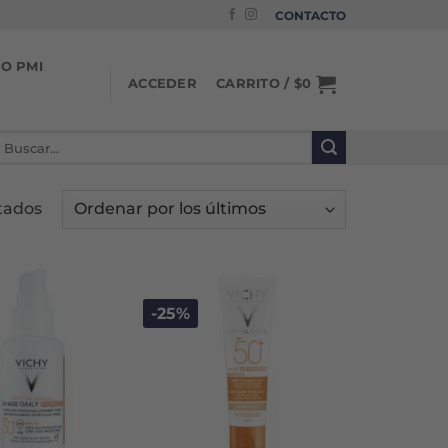
CONTACTO
IO PMI
CARRITO /
$
0
ACCEDER
uscar
or:
Ordenado
tados
por
los
últimos
-25%