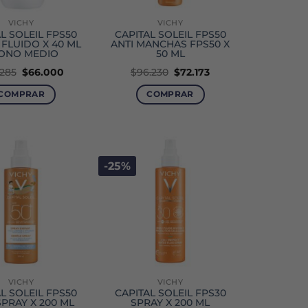
VICHY
VICHY
L SOLEIL FPS50
CAPITAL SOLEIL FPS50
 FLUIDO X 40 ML
ANTI MANCHAS FPS50 X
TONO MEDIO
50 ML
El
El
El
El
.285
$
66.000
$
96.230
$
72.173
precio
precio
precio
precio
original
actual
original
actual
COMPRAR
COMPRAR
era:
es:
era:
es:
$94.285.
$66.000.
$96.230.
$72.173.
-25%
VICHY
VICHY
L SOLEIL FPS50
CAPITAL SOLEIL FPS30
SPRAY X 200 ML
SPRAY X 200 ML