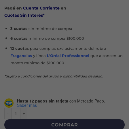
original
actual
Pagá en
Cuenta Corriente
en
era:
es:
Cuotas Sin Interés*
$11.757.
$10.581.
3 cuotas
sin mínimo de compra
6 cuotas
mínimo de compra $100.000
12 cuotas
para compras exclusivamente del rubro
Fragancias
y línea
L'Oréal Professionnel
que alcancen un
monto mínimo de $100.000
*Sujeto a condiciones del grupo y disponibilidad de saldo.
Hasta 12 pagos sin tarjeta
con Mercado Pago.
Saber más
3D WHITE CREMA DENTAL X 140 G cantidad
COMPRAR