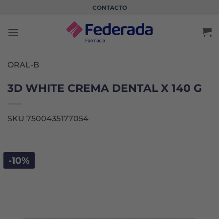
Saltar
CONTACTO
al
contenido
ORAL-B
3D WHITE CREMA DENTAL X 140 G
SKU 7500435177054
-10%