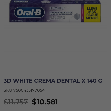
3D WHITE CREMA DENTAL X 140 G
SKU 7500435177054
El
El
$
11.757
$
10.581
precio
precio