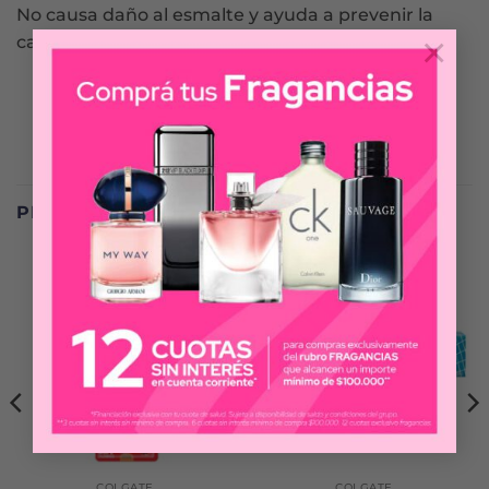
No causa daño al esmalte y ayuda a prevenir la
×
caries, remover la placa y refrescar el aliento
PRODUCTOS RELACIONADOS
COLGATE
COLGATE