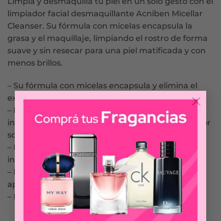
Limpia y desmaquilla tu piel en un solo gesto con el
limpiador facial desmaquillante Acniben Micellar
Cleanser. Su fórmula con micelas encapsula la
grasa y el maquillaje, limpiando el rostro de forma
suave y sin resecar para una piel matificada y con
menos brillos.
– Su fórmula con micelas encapsula y elimina el
×
exceso de grasa.
– Elimina en profundidad restos de maquillaje,
incluso el waterproof, y hasta un 99% del protector
solar con color.
– Proporciona a la piel un efecto matificante
instantáneo.
– Reduce el tamaño de los poros desde la primera
aplicación.
– Facilita una limpieza suave sin resecar la piel.