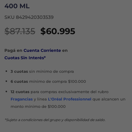
400 ML
SKU 8429420303539
El
El
$
87.135
$
60.995
precio
precio
original
actual
Pagá en
Cuenta Corriente
en
era:
es:
Cuotas Sin Interés*
$87.135.
$60.995.
3 cuotas
sin mínimo de compra
6 cuotas
mínimo de compra $100.000
12 cuotas
para compras exclusivamente del rubro
Fragancias
y línea
L'Oréal Professionnel
que alcancen un
monto mínimo de $100.000
*Sujeto a condiciones del grupo y disponibilidad de saldo.