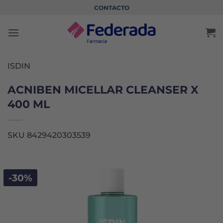
Saltar
CONTACTO
al
contenido
ISDIN
ACNIBEN MICELLAR CLEANSER X
400 ML
SKU 8429420303539
-30%