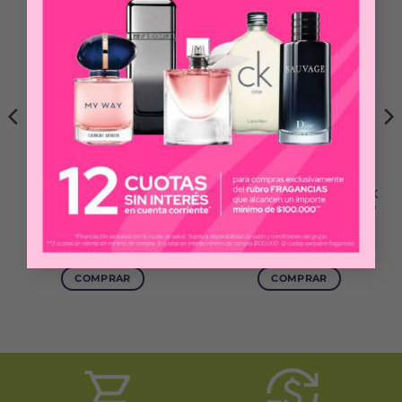
EUCERIN
EXIMIA
DERMOPURE GEL
HYALU FILLER COMPLEX
LIMPIADOR FACIAL X
3D AIRLESS OJOS X 15 G
200 ML
$
59.367
$
57.800
COMPRAR
COMPRAR