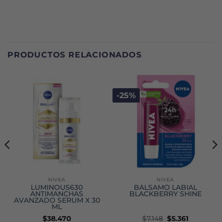
PRODUCTOS RELACIONADOS
-25%
NIVEA
NIVEA
LUMINOUS630
BÁLSAMO LABIAL
ANTIMANCHAS
BLACKBERRY SHINE
AVANZADO SERUM X 30
ML
El
El
$
38.470
$
7.148
$
5.361