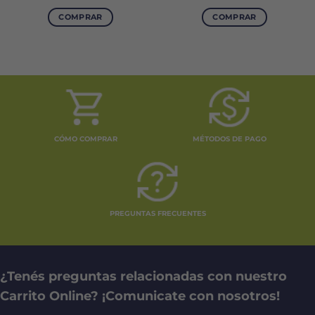
precio
precio
original
actual
COMPRAR
COMPRAR
era:
es:
6.
$7.148.
$5.361.
CÓMO COMPRAR
MÉTODOS DE PAGO
PREGUNTAS FRECUENTES
¿Tenés preguntas relacionadas con nuestro
Carrito Online? ¡Comunicate con nosotros!