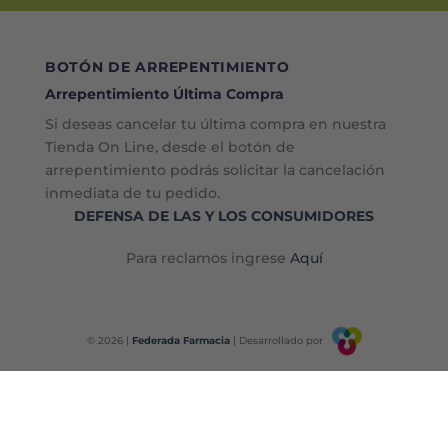
BOTÓN DE ARREPENTIMIENTO
Arrepentimiento Última Compra
Si deseas cancelar tu última compra en nuestra
Tienda On Line, desde el botón de
arrepentimiento podrás solicitar la cancelación
inmediata de tu pedido.
DEFENSA DE LAS Y LOS CONSUMIDORES
Para reclamos ingrese
Aquí
© 2026 |
Federada Farmacia
| Desarrollado por