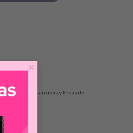
×
umen rellenando arrugas y líneas de