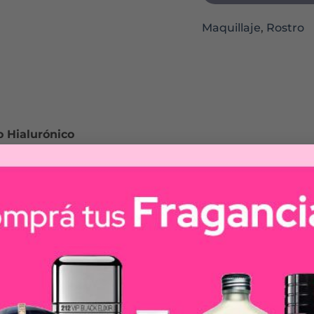
Maquillaje
,
Rostro
o Hialurónico
una hidratación profunda y recuperar la pérdida de vol
or inmediato.