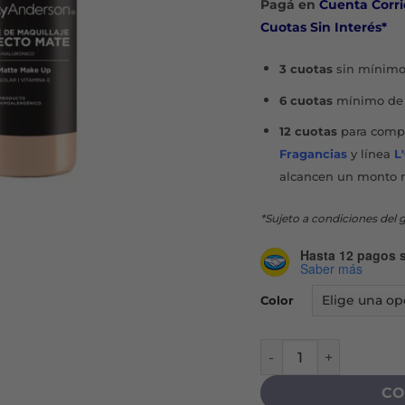
Pagá en
Cuenta Corri
Cuotas Sin Interés*
3 cuotas
sin mínimo
6 cuotas
mínimo de 
12 cuotas
para compr
Fragancias
y línea
L
alcancen un monto 
*Sujeto a condiciones del g
Hasta 12 pagos s
Saber más
Color
BASE EFECTO MATE +
CO