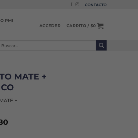
CONTACTO
IO PMI
CARRITO /
$
0
ACCEDER
uscar
or:
TO MATE +
ICO
MATE +
680