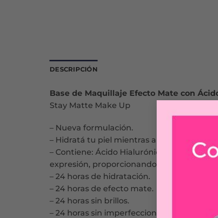
DESCRIPCIÓN
Base de Maquillaje Efecto Mate con Ácid
Stay Matte Make Up
– Nueva formulación.
– Hidratá tu piel mientras aplicás color.
– Contiene: Ácido Hialurónico para lograr 
expresión, proporcionando un efecto tens
– 24 horas de hidratación.
– 24 horas de efecto mate.
– 24 horas sin brillos.
– 24 horas sin imperfecciones.