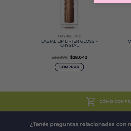
MAYBELLINE
 SKY HIGH
LABIAL LIP LIFTER GLOSS –
Q
CRYSTAL
El
El
El
42
$
32.990
$
28.042
precio
precio
precio
l
actual
original
actual
COMPRAR
es:
era:
es:
0.
$39.942.
$32.990.
$28.042.
CÓMO COMPR
¿Tenés preguntas relacionadas con n