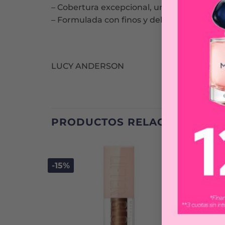
– Cobertura excepcional, uniforme y liviana
– Formulada con finos y delicados pigmento
LUCY ANDERSON
PRODUCTOS RELACIONADOS
-15%