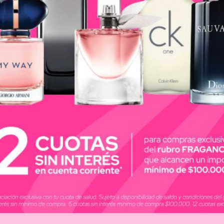
.
s recubiertos con siliconas.