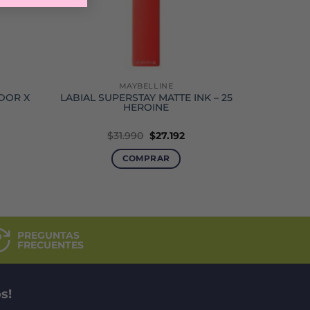
MAYBELLINE
DOR X
LABIAL SUPERSTAY MATTE INK – 25
HEROINE
El
El
$
31.990
$
27.192
precio
precio
original
actual
COMPRAR
era:
es:
$31.990.
$27.192.
PREGUNTAS
FRECUENTES
s!