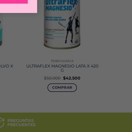
TRBPHARMA
LVO X
ULTRAFLEX MAGNESIO LATA X 420
G
El
El
$
50.000
$
42.500
ecio
precio
precio
tual
original
actual
COMPRAR
:
era:
es:
5.700.
$50.000.
$42.500.
PREGUNTAS
FRECUENTES