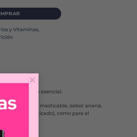
MPRAR
ios y Vitaminas
,
ición
×
es un nutriente esencial.
 por comprimido masticable, sabor ananá,
déficit diagnosticado), como para el