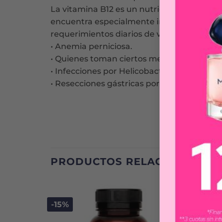
La vitamina B12 es un nutriente esencial.
encuentra especialmente indicado para ve
requerimientos diarios de vitamina B12 y 
• Anemia perniciosa.
• Quienes toman ciertos medicamentos (me
• Infecciones por Helicobacter Pylori que pr
• Resecciones gástricas por obesidad o cá
PRODUCTOS RELACIONADOS
-15%
-15%