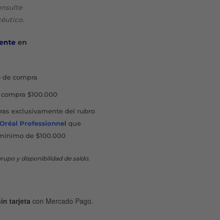
nal
actual
onsulte
es:
éutico.
50.
$11.263.
ente
en
 de compra
compra $100.000
as exclusivamente del rubro
'Oréal Professionnel
que
mínimo de $100.000
rupo y disponibilidad de saldo.
in tarjeta
con Mercado Pago.
 COMPRIMIDOS MASTICABLES X 20 cantidad