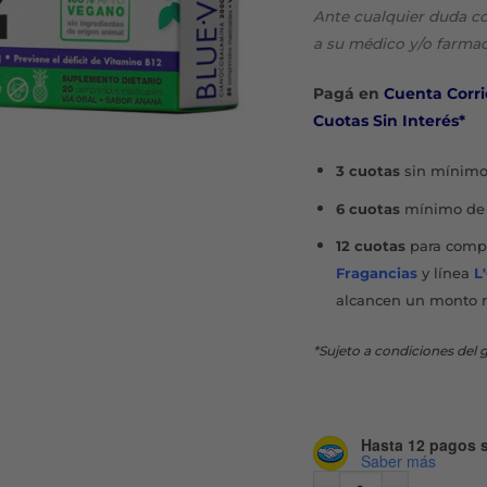
origi
Ante cualquier duda c
era:
a su médico y/o farmac
$13.2
Pagá en
Cuenta Corri
Cuotas Sin Interés*
3 cuotas
sin mínimo
6 cuotas
mínimo de 
12 cuotas
para compr
Fragancias
y línea
L
alcancen un monto 
*Sujeto a condiciones del g
Hasta 12 pagos s
Saber más
BLUE-VIT B12 ANANÁ