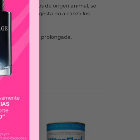
nte de productos de origen animal, se
rsonas cuya ingesta no alcanza los
r ejemplo:
otros) en forma prolongada.
ad celíaca.
-15%