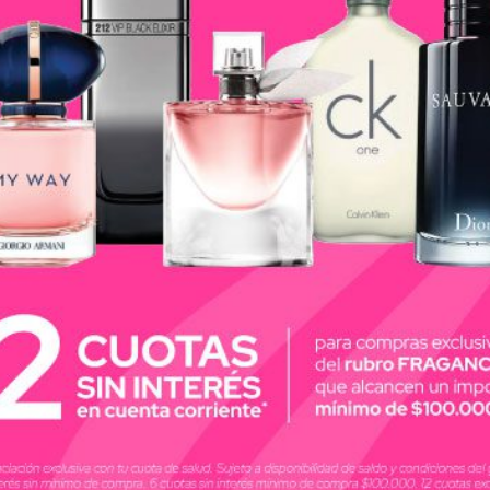
 Considerando que esta vitamina se obtiene exclusivame
getarianos y veganos, personas mayores de 60 años, pe
personas con condiciones médicas específicas, como po
tformina, inhibidores de la bomba de protones, entre 
oduce gastritis atrófica.
ncer, enfermedad inflamatoria del intestino y enfermed
-15%