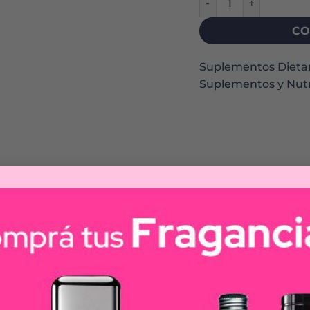
CO
Suplementos Dietar
Suplementos y Nutr
ase de Cianocobalamina (vitamina B12). La vitamina B12 
ue aporta 2.000mcg de Cianocobalamina (vitamina B12)
dada tanto para lograr una reposición de las reservas (
 vitamina B12.
base de Cianocobalamina (vitamina B12).