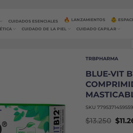
LANZAMIENTOS
ESPAC
CUIDADOS ESENCIALES
ÉTICA
CUIDADO DE LA PIEL
CUIDADO CAPILAR
B
p
TRBPHARMA
BLUE-VIT 
COMPRIMI
MASTICABL
SKU 779537145955
El
$
13.250
$
11.2
prec