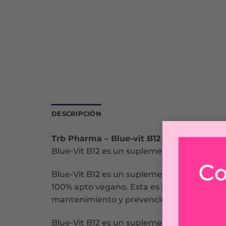
DESCRIPCIÓN
Trb Pharma – Blue-vit B12
Blue-Vit B12 es un suplemento dietario a b
Blue-Vit B12 es un suplemento dietario q
100% apto vegano. Esta es la dosis recomen
mantenimiento y prevención del déficit de
Blue-Vit B12 es un suplemento dietario a 