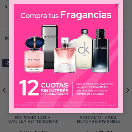
×
al realizar la recarga en su envase original.
PRODUCTOS RELACIONADOS
-25%
-25%
NIVEA
NIVEA
BÁLSAMO LABIAL
BÁLSAMO LABIAL
VANILLA BUTTERCREAM
BLACKBERRY SHINE