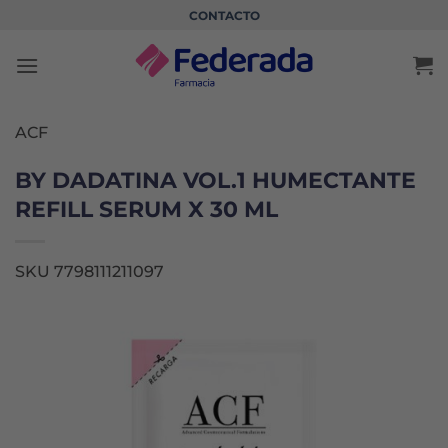
Saltar
CONTACTO
al
contenido
ACF
BY DADATINA VOL.1 HUMECTANTE
REFILL SERUM X 30 ML
SKU 7798111211097