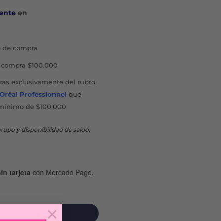
ente
en
 de compra
compra $100.000
as exclusivamente del rubro
'Oréal Professionnel
que
mínimo de $100.000
rupo y disponibilidad de saldo.
in tarjeta
con Mercado Pago.
antidad
×
MPRAR