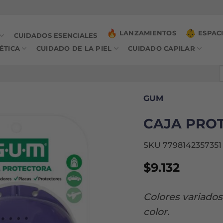
LANZAMIENTOS
ESPAC
CUIDADOS ESENCIALES
ÉTICA
CUIDADO DE LA PIEL
CUIDADO CAPILAR
B
p
GUM
CAJA PRO
SKU 7798142357351
$
9.132
Colores variados
color.