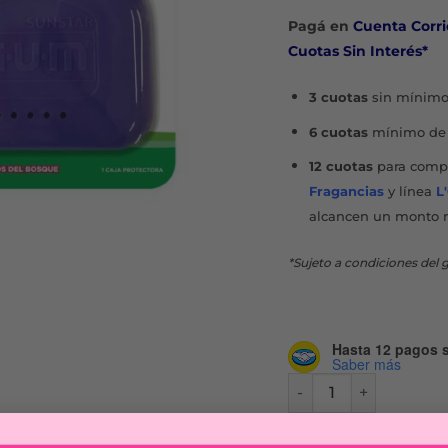
Pagá en
Cuenta Corri
Cuotas Sin Interés*
3 cuotas
sin mínimo
6 cuotas
mínimo de 
12 cuotas
para compr
Fragancias
y línea
L
alcancen un monto 
*Sujeto a condiciones del g
Hasta 12 pagos s
Saber más
CAJA PROTECTORA c
CO