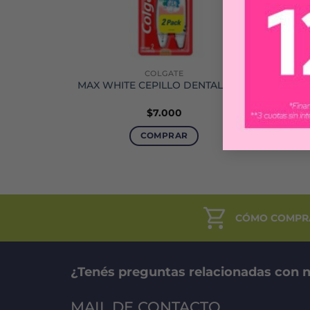
COLGATE
ADHESIVO
MAX WHITE CEPILLO DENTAL X 2 U
LU
$
7.000
COMPRAR
CÓMO COMPR
¿Tenés preguntas relacionadas con n
MAIL DE CONTACTO