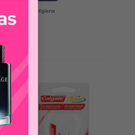
cia y Prótesis
,
Higiene