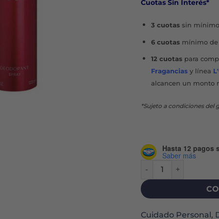
Cuotas Sin Interés*
3 cuotas
sin mínimo
6 cuotas
mínimo de 
12 cuotas
para compr
Fragancias
y línea
L
alcancen un monto 
*Sujeto a condiciones del g
Hasta 12 pagos s
Saber más
CARO CUORE DESODOR
CO
Cuidado Personal
,