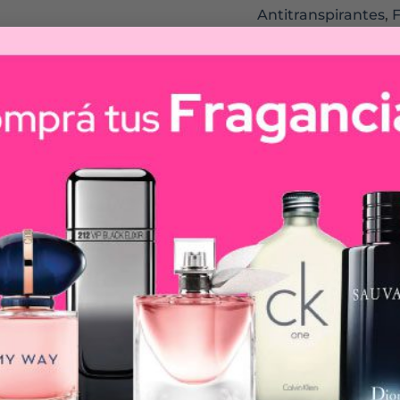
Antitranspirantes
,
 junto con maderas de sándalo y cedro revelan un final e