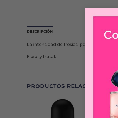
DESCRIPCIÓN
La intensidad de fresias, peonías y rosas,
Floral y frutal.
PRODUCTOS RELACIONADOS