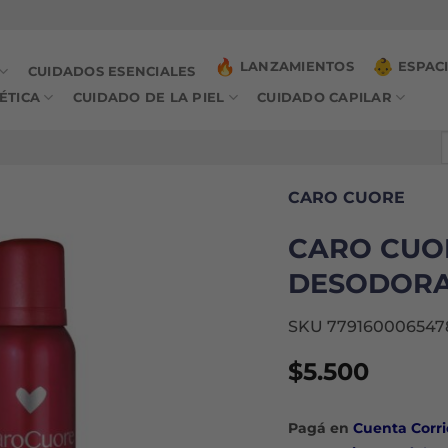
LANZAMIENTOS
ESPAC
CUIDADOS ESENCIALES
ÉTICA
CUIDADO DE LA PIEL
CUIDADO CAPILAR
B
p
CARO CUORE
CARO CUO
DESODORAN
SKU 779160006547
$
5.500
Pagá en
Cuenta Corri