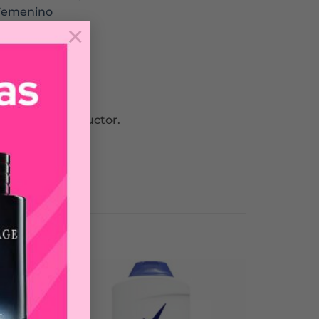
Femenino
×
nvolvente y seductor.