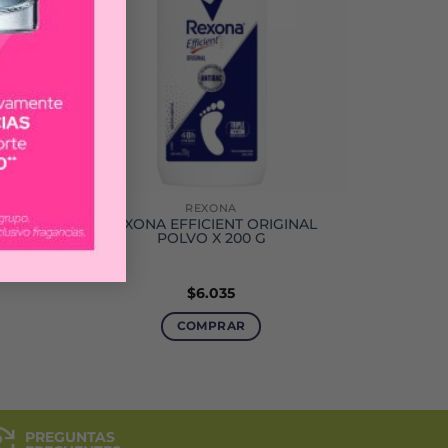
REXONA
REXONA EFFICIENT ORIGINAL
 ML
POLVO X 200 G
$
6.035
COMPRAR
PREGUNTAS