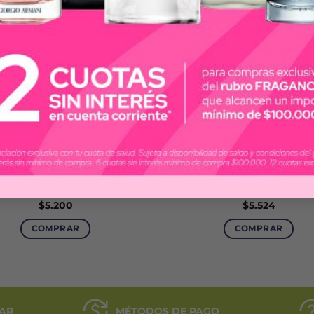
BROSS LONDON
DOVE
ROSS LONDON WARRIOR
DOVE ORIGINAL
ESODORANTE X 150 ML
ANTITRANSPIRANTE X 150
$
5.200
$
5.524
COMPRAR
COMPRAR
AR
MÉTODOS DE PAGO