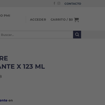
CONTACTO
IO PMI
CARRITO /
$
0
ACCEDER
uscar
or:
RE
TE X 123 ML
8
ente
en