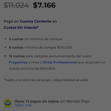
El
El
$
11.024
$
7.166
precio
precio
original
actual
Pagá en
Cuenta Corriente
en
era:
es:
Cuotas Sin Interés*
$11.024.
$7.166.
3 cuotas
sin mínimo de compra
6 cuotas
mínimo de compra $100.000
12 cuotas
para compras exclusivamente del rubro
Fragancias
y línea
L'Oréal Professionnel
que alcancen un
monto mínimo de $100.000
*Sujeto a condiciones del grupo y disponibilidad de saldo.
Hasta 12 pagos sin tarjeta
con Mercado Pago.
Saber más
CAUTERIZACIÓN REPARADORA ACONDICIONADOR X 500 M