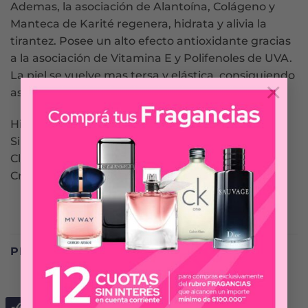
Ademas, la asociación de Alantoína, Colágeno y
Manteca de Karité regenera, hidrata y alivia la
tirantez. Posee un alto efecto antioxidante gracias
a la asociación de Vitamina E y Polifenoles de UVA.
La piel se vuelve mas tersa y elástica, consiguiendo
×
así un aspecto saludable.
Hipoalergénica
Sin Parabenos
Clínica y dermatológicamente testeado
Cruelty Free
PRODUCTOS RELACIONADOS
-40%
-25%