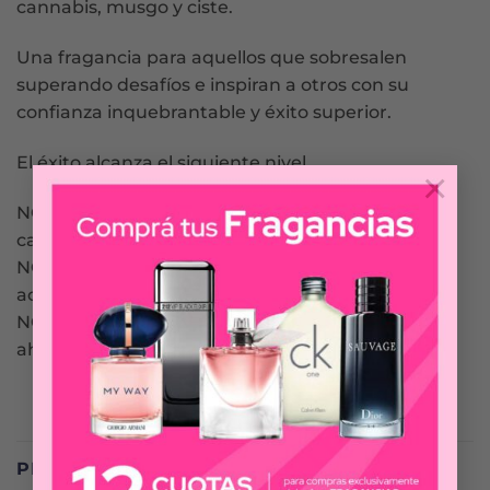
cannabis, musgo y ciste.
Una fragancia para aquellos que sobresalen
superando desafíos e inspiran a otros con su
confianza inquebrantable y éxito superior.
El éxito alcanza el siguiente nivel.
×
NOTAS DE SALIDA: Bergamota, neroli,
cardamomo, pimienta rosa.
NOTAS DE CORAZÓN: Ciprés, romero, eucalipto,
acorde de cannabis.
NOTAS DE FONDO: Musgo, cistus, acorde
ahumado, ámbar.
PRODUCTOS RELACIONADOS