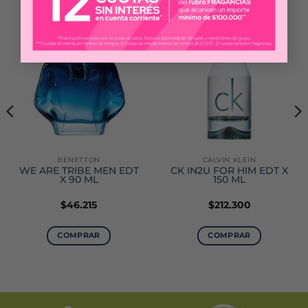
BENETTON
CALVIN KLEIN
WE ARE TRIBE MEN EDT
CK IN2U FOR HIM EDT X
X 90 ML
150 ML
$
46.215
$
212.300
COMPRAR
COMPRAR