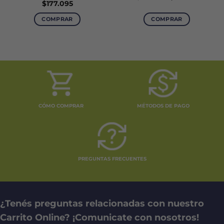
precio
precio
$
177.095
original
actual
era:
es:
COMPRAR
COMPRAR
$126.205.
$82.033
Este
producto
tiene
múltiples
variantes.
Las
opciones
se
CÓMO COMPRAR
MÉTODOS DE PAGO
pueden
elegir
en
la
página
PREGUNTAS FRECUENTES
de
producto
¿Tenés preguntas relacionadas con nuestro
Carrito Online? ¡Comunicate con nosotros!