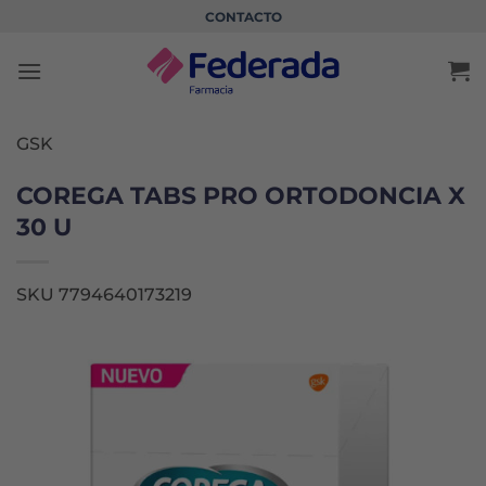
Saltar
CONTACTO
al
contenido
GSK
COREGA TABS PRO ORTODONCIA X
30 U
SKU 7794640173219