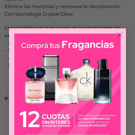
Elimina las manchas y remueve la decoloración.
Con tecnología Crystal Clear.
Compatible con la mayoría de los materiales de
×
aparatos dentales removibles, como:
– Retenedores o alineadores
– Placas de descanso
– Aparatos removibles
– Protectores bucales deportivos
PRODUCTOS RELACIONADOS
-25%