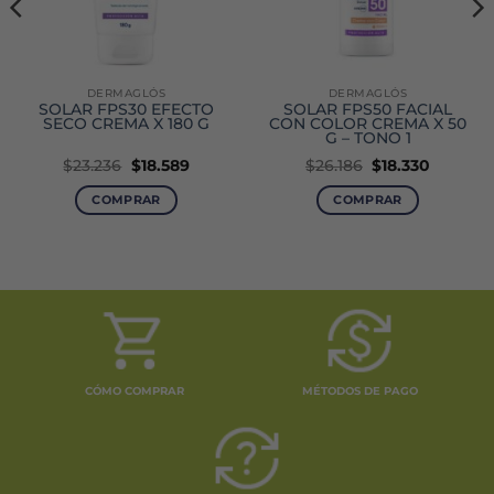
DERMAGLÓS
DERMAGLÓS
SOLAR FPS30 EFECTO
SOLAR FPS50 FACIAL
SECO CREMA X 180 G
CON COLOR CREMA X 50
G – TONO 1
El
El
El
El
$
23.236
$
18.589
$
26.186
$
18.330
precio
precio
precio
precio
original
actual
original
actual
COMPRAR
COMPRAR
era:
es:
era:
es:
$23.236.
$18.589.
$26.186.
$18.330.
CÓMO COMPRAR
MÉTODOS DE PAGO