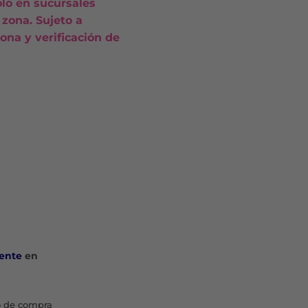
olo en sucursales
81.
$30.839.
 zona. Sujeto a
ona y verificación de
ente
en
 de compra