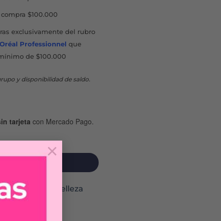
compra $100.000
as exclusivamente del rubro
'Oréal Professionnel
que
mínimo de $100.000
rupo y disponibilidad de saldo.
in tarjeta
con Mercado Pago.
OR 9953 cantidad
×
MPRAR
doras
,
Electro Belleza