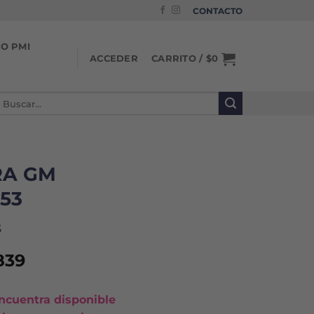
CONTACTO
IO PMI
CARRITO /
$
0
ACCEDER
uscar
or:
A GM
53
3
El
839
io
precio
nal
actual
ncuentra disponible
es: