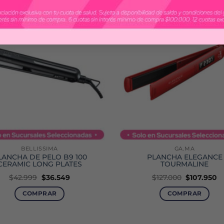
-15%
BELLISSIMA
GA.MA
LANCHA DE PELO B9 100
PLANCHA ELEGANCE
CERAMIC LONG PLATES
TOURMALINE
El
El
El
El
$
42.999
$
36.549
$
127.000
$
107.950
precio
precio
precio
p
original
actual
original
ac
COMPRAR
COMPRAR
era:
es:
era:
es
$42.999.
$36.549.
$127.000.
$1