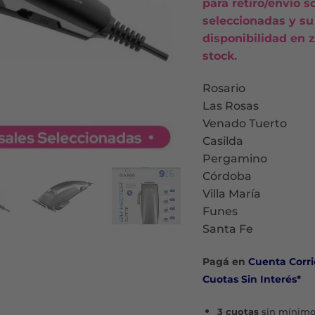
para retiro/envío s
$36.2
seleccionadas y su
disponibilidad en z
stock.
Rosario
Las Rosas
Venado Tuerto
Casilda
Pergamino
Córdoba
Villa María
Funes
Santa Fe
Pagá en
Cuenta Corri
Cuotas Sin Interés*
3 cuotas
sin mínimo