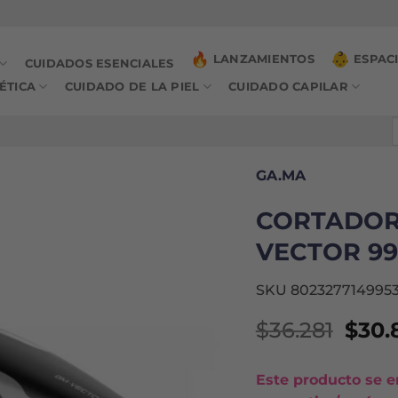
LANZAMIENTOS
ESPAC
CUIDADOS ESENCIALES
ÉTICA
CUIDADO DE LA PIEL
CUIDADO CAPILAR
B
p
GA.MA
CORTADOR
VECTOR 99
SKU 802327714995
El
$
36.281
$
30.
prec
origi
Este producto se e
era: