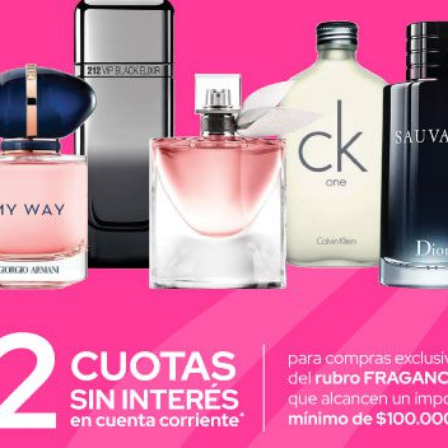
per 9 piezas
fesional de 9 piezas.
eza y peine.
ladora.