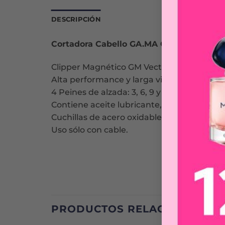
DESCRIPCIÓN
Cortadora Cabello GA.MA GM-Vector Clip
Clipper Magnético GM Vector, cortadora pro
Alta performance y larga vida útil.
4 Peines de alzada: 3, 6, 9 y 12 mm.
Contiene aceite lubricante, cepillo de limpi
Cuchillas de acero oxidable y palanca regu
Uso sólo con cable.
PRODUCTOS RELACIONADOS