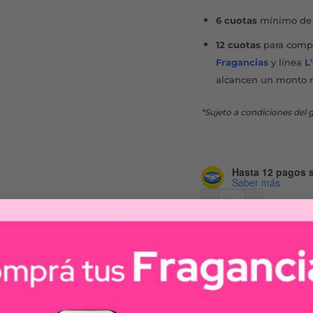
6 cuotas
mínimo de 
12 cuotas
para compr
Fragancias
y línea
L
alcancen un monto 
*Sujeto a condiciones del g
Hasta 12 pagos s
Saber más
CORTADORA GM VECT
CO
Cortadoras y Afeita