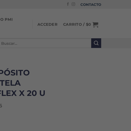
CONTACTO
IO PMI
CARRITO /
$
0
ACCEDER
uscar
or:
PÓSITO
TELA
LEX X 20 U
6