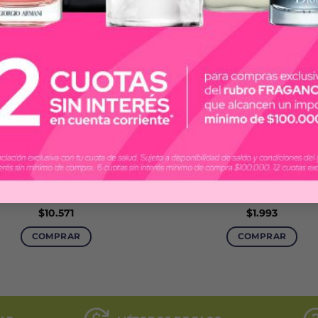
POEN
CURITAS
T EXPRESS SOLUCIÓN X 60
CURITAS APÓSITO ADHE
ML
FROZEN X 20 U
$
10.571
$
1.993
COMPRAR
COMPRAR