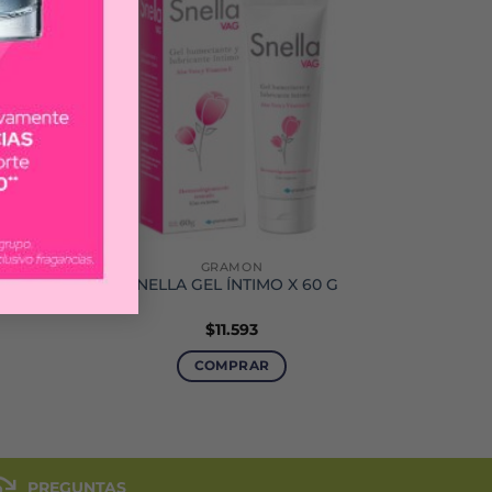
GRAMON
SIVO
SNELLA GEL ÍNTIMO X 60 G
$
11.593
COMPRAR
PREGUNTAS