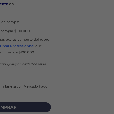
ente
en
 de compra
compra $100.000
as exclusivamente del rubro
'Oréal Professionnel
que
mínimo de $100.000
rupo y disponibilidad de saldo.
in tarjeta
con Mercado Pago.
ESIVO TELA ELÁSTICA FLEX X 20 U cantidad
MPRAR