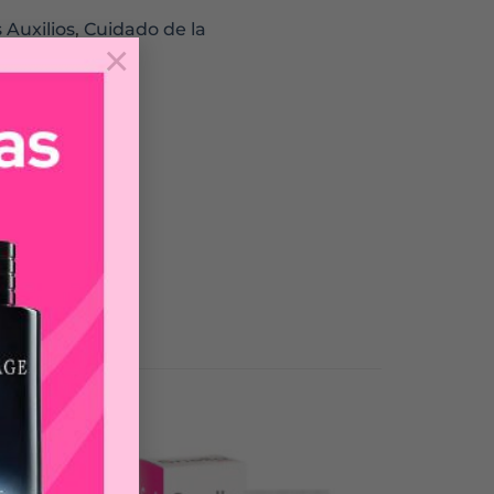
 Auxilios
,
Cuidado de la
×