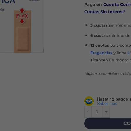
Pagá en
Cuenta Corri
Cuotas Sin Interés*
3 cuotas
sin mínimo
6 cuotas
mínimo de 
12 cuotas
para compr
Fragancias
y línea
L
alcancen un monto 
*Sujeto a condiciones del g
Hasta 12 pagos s
Saber más
CURITAS APÓSITO ADH
CO