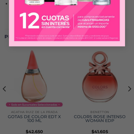
Aroma: Floral, gustativo
PRODUCTOS RELACIONADOS
AGATHA RUIZ DE LA PRADA
BENETTON
GOTAS DE COLOR EDT X
COLORS ROSE INTENSO
100 ML
WOMAN EDP
$
42.650
$
41.605