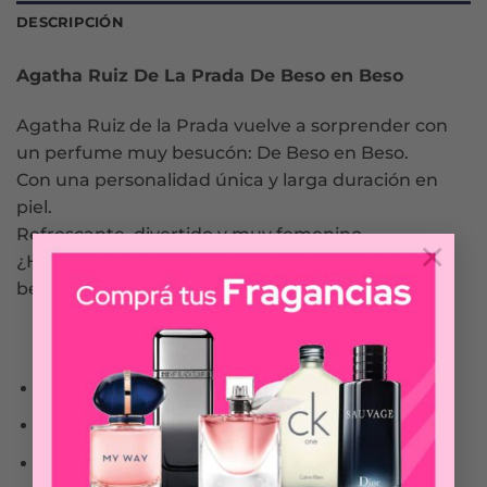
DESCRIPCIÓN
Agatha Ruiz De La Prada De Beso en Beso
Agatha Ruiz de la Prada vuelve a sorprender con
un perfume muy besucón: De Beso en Beso.
Con una personalidad única y larga duración en
piel.
Refrescante, divertido y muy femenino.
×
¿Hay algo mejor que un gran beso?… ¡muchos
besos!
Notas de Salida: Bergamota, Pimienta rosa
Notas de Corazón: Pétalos de rosa, Gardenia
Notas de Fondo: Sándalo, Chantilly