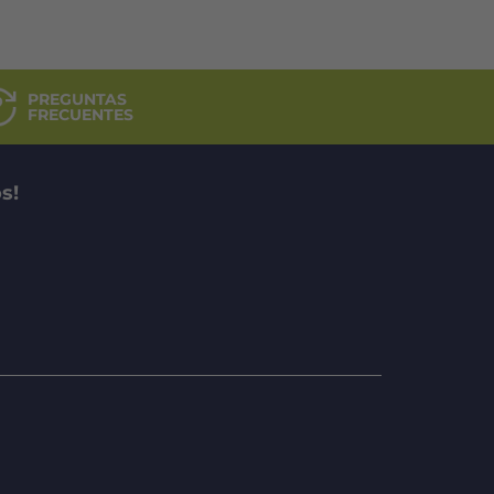
$169.927.
$101.956.
PREGUNTAS
FRECUENTES
s!