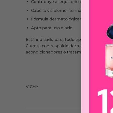
Contribuye al equilibrio del cuero cabel
Cabello visiblemente más saludable y rev
Fórmula dermatológicamente testeada
Apto para uso diario.
Está indicado para todo tipo de cabello q
Cuenta con respaldo dermatológico y está
acondicionadores o tratamientos de la lín
VICHY