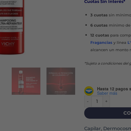
Cuotas Sin Interés*
$59.
3 cuotas
sin mínimo
6 cuotas
mínimo de 
12 cuotas
para compr
Fragancias
y línea
L
alcancen un monto 
*Sujeto a condiciones del g
Hasta 12 pagos s
Saber más
DERCOS COLLAGEN 17
CO
Capilar
,
Dermocosm