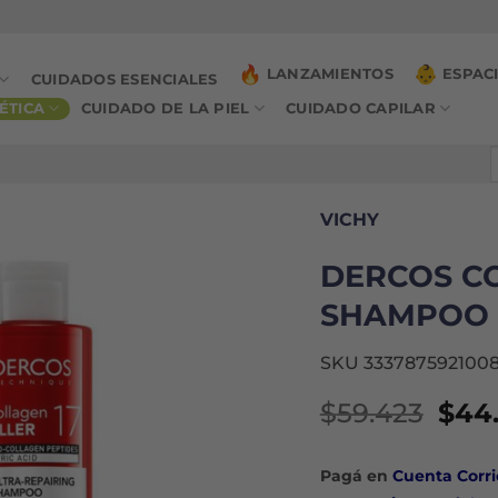
LANZAMIENTOS
ESPAC
CUIDADOS ESENCIALES
ÉTICA
CUIDADO DE LA PIEL
CUIDADO CAPILAR
B
p
VICHY
DERCOS CO
SHAMPOO 
SKU 333787592100
El
$
59.423
$
44
prec
orig
Pagá en
Cuenta Corri
era: