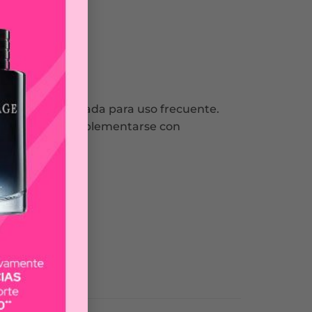
rmula está diseñada para uso frecuente.
lludo. Puede complementarse con