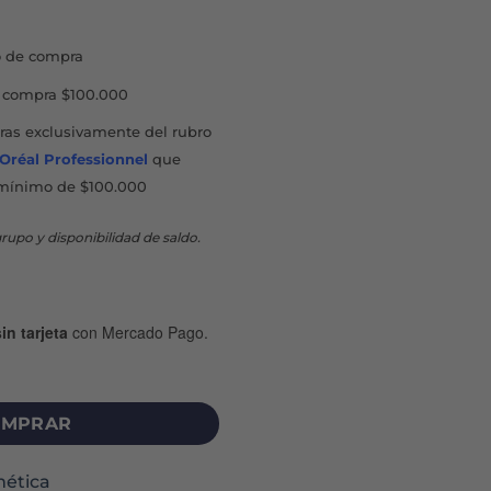
423.
$44.567.
 de compra
compra $100.000
as exclusivamente del rubro
'Oréal Professionnel
que
mínimo de $100.000
rupo y disponibilidad de saldo.
in tarjeta
con Mercado Pago.
 SHAMPOO X 200 ML cantidad
MPRAR
ética