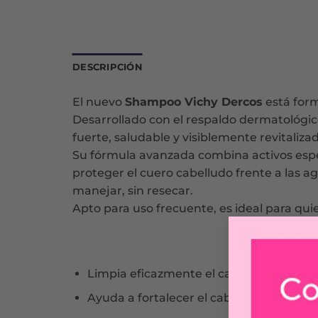
DESCRIPCIÓN
El nuevo
Shampoo Vichy Dercos
está form
Desarrollado con el respaldo dermatológico
fuerte, saludable y visiblemente revitaliza
Su fórmula avanzada combina activos espe
proteger el cuero cabelludo frente a las agr
manejar, sin resecar.
Apto para uso frecuente, es ideal para qu
Limpia eficazmente el cabello y el cuero
Ayuda a fortalecer el cabello desde la raí