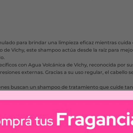
ulado para brindar una limpieza eficaz mientras cuida e
 de Vichy, este shampoo actúa desde la raíz para mejor
do.
cíficos con Agua Volcánica de Vichy, reconocida por s
esiones externas. Gracias a su uso regular, el cabello se
ienes buscan un shampoo de tratamiento que cuide tanto
 cabelludo.
z.