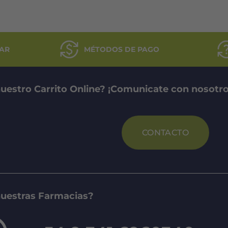
$77.119.
$61.695.
AR
MÉTODOS DE PAGO
uestro Carrito Online? ¡Comunicate con nosotro
CONTACTO
nuestras Farmacias?