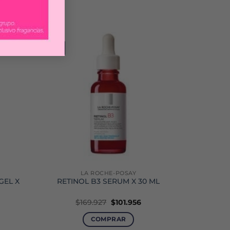
-40%
LA ROCHE-POSAY
GEL X
RETINOL B3 SERUM X 30 ML
El
El
$
169.927
$
101.956
precio
precio
original
actual
COMPRAR
era:
es: