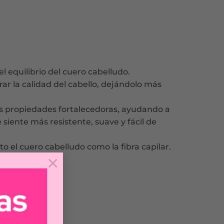
l equilibrio del cuero cabelludo.
ar la calidad del cabello, dejándolo más
us propiedades fortalecedoras, ayudando a
 siente más resistente, suave y fácil de
 el cuero cabelludo como la fibra capilar.
×