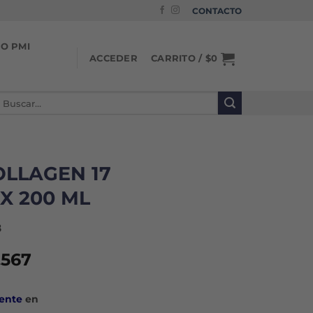
CONTACTO
IO PMI
CARRITO /
$
0
ACCEDER
uscar
or:
LLAGEN 17
X 200 ML
8
El
.567
io
precio
inal
actual
ente
en
es: