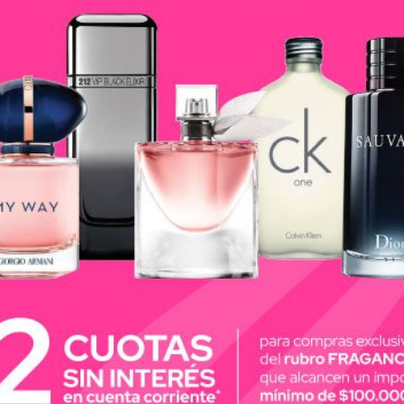
ludo.
italizado.
.
ue necesite un cuidado dermatológico específico. Su fó
 formulado para respetar el equilibrio del cuero cabe
ea Vichy Dercos para mejores resultados.