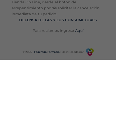
Tienda On Line, desde el botón de
arrepentimiento podrás solicitar la cancelación
inmediata de tu pedido.
DEFENSA DE LAS Y LOS CONSUMIDORES
Para reclamos ingrese
Aquí
© 2026 |
Federada Farmacia
| Desarrollado por