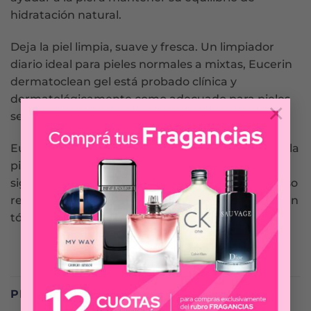
hidratación natural.
Deja la piel limpia, suave y fresca. Un limpiador
diario ideal para pieles normales a mixtas, Eucerin
dermatoclean gel está probado clínica y
dermatológicamente como adecuado para pieles
×
sensibles.
Eucerin dermatoclean gel de Limpieza no reseca la
piel. El nivel de hidratación de la piel mejora
significativamente después de una semana de uso
regular en combinación con eucerin dermatoclean
tónico facial.
PRODUCTOS RELACIONADOS