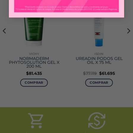
-20%
VICHY
ISDIN
NORMADERM
UREADIN PODOS GEL
PHYTOSOLUTION GEL X
OIL X 75 ML
200 ML
El
El
$
81.435
$
77.119
$
61.695
precio
precio
original
actual
COMPRAR
COMPRAR
era:
es:
$77.119.
$61.695.