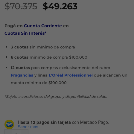
El
El
$
70.375
$
49.263
precio
precio
original
actual
Pagá en
Cuenta Corriente
en
era:
es:
Cuotas Sin Interés*
$70.375.
$49.263.
3 cuotas
sin mínimo de compra
6 cuotas
mínimo de compra $100.000
12 cuotas
para compras exclusivamente del rubro
Fragancias
y línea
L'Oréal Professionnel
que alcancen un
monto mínimo de $100.000
*Sujeto a condiciones del grupo y disponibilidad de saldo.
Hasta 12 pagos sin tarjeta
con Mercado Pago.
Saber más
EFFACLAR PURIFICANTE LIMPIADOR GEL X 200 ML cantid