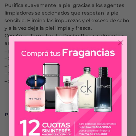
Purifica suavemente la piel gracias a los agentes
limpiadores seleccionados que respetan la piel
sensible. Elimina las impurezas y el exceso de sebo
y a la vez deja la piel limpia y fresca.
Con Agua Termal de La Roche-Posay calmante y
×
antirritante:
– pH 5.5
– Sin jabón
– Sin alcohol
– Sin colorantes
– Sin parabenos
PRODUCTOS RELACIONADOS