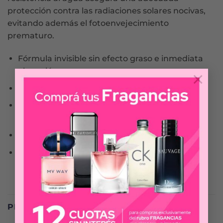
protección contra las radiaciones solares nocivas,
evitando además el fotoenvejecimiento
prematuro.
Fórmula invisible sin efecto graso e inmediata
absorción.
×
Ideal para zonas pilosas, calvicie, orejas y nuca.
Fotoestabilidad y resistencia al agua que
aseguran una adecuada protección.
Evita el fotoenvejecimiento prematuro.
Es hipoalergénico y resistente al agua.
PRODUCTOS RELACIONADOS