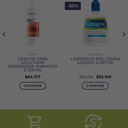
-30%
VICHY
CETAPHIL
DERCOS KERA
LIMPIADOR PIEL GRASA
SOLUTIONS
LÍQUIDO X 237 ML
REPARADOR SHAMPOO
X 200 ML
El
El
$
64.177
$
50.156
$
35.109
precio
precio
original
actual
COMPRAR
COMPRAR
era:
es:
$50.156.
$35.109.