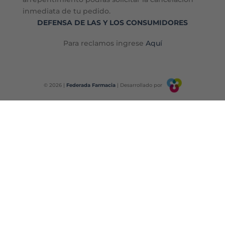
inmediata de tu pedido.
DEFENSA DE LAS Y LOS CONSUMIDORES
Para reclamos ingrese
Aquí
© 2026 |
Federada Farmacia
| Desarrollado por