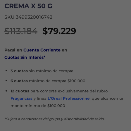
CREMA X 50 G
SKU 3499320016742
El
El
$
113.184
$
79.229
precio
precio
original
actual
Pagá en
Cuenta Corriente
en
era:
es:
Cuotas Sin Interés*
$113.184.
$79.229.
3 cuotas
sin mínimo de compra
6 cuotas
mínimo de compra $100.000
12 cuotas
para compras exclusivamente del rubro
Fragancias
y línea
L'Oréal Professionnel
que alcancen un
monto mínimo de $100.000
*Sujeto a condiciones del grupo y disponibilidad de saldo.