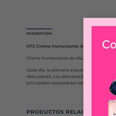
DESCRIPCIÓN
HT5 Crema humectante día L´Oréal Paris 
Crema humectante de dia, nutre e ilumina tu
Cada dia, la piel esta expuesta a multiple
descuidada. Los laboratorios de L’Oreal 
principales necesidades de la piel.
PRODUCTOS RELACIONADOS