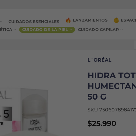
LANZAMIENTOS
ESPAC
CUIDADOS ESENCIALES
ÉTICA
CUIDADO DE LA PIEL
CUIDADO CAPILAR
B
p
L´ORÉAL
HIDRA TOT
HUMECTAN
50 G
SKU 750607898417
$
25.990