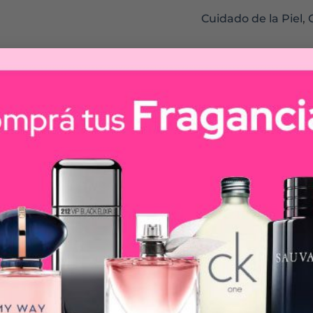
Cuidado de la Piel
,
Hidra total 5
 piel, y la cuida con filtro UV
s agresiones: Rayos UV, estrés y contaminacion, que hac
Paris crean Hidra Total 5, su primera Crema Humectant