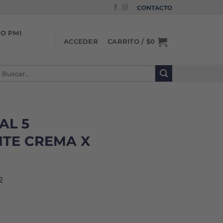
CONTACTO
IO PMI
CARRITO /
$
0
ACCEDER
uscar
or:
AL 5
TE CREMA X
2