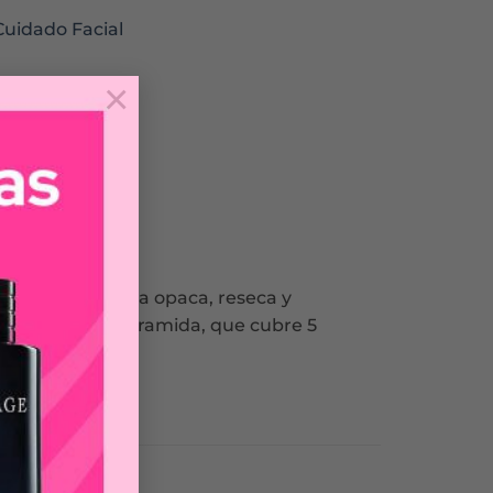
Cuidado Facial
×
en que esta luzca opaca, reseca y
e con Omega y Ceramida, que cubre 5