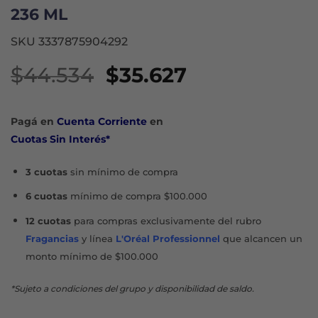
236 ML
SKU 3337875904292
El
El
$
44.534
$
35.627
precio
precio
original
actual
Pagá en
Cuenta Corriente
en
era:
es:
Cuotas Sin Interés*
$44.534.
$35.627.
3 cuotas
sin mínimo de compra
6 cuotas
mínimo de compra $100.000
12 cuotas
para compras exclusivamente del rubro
Fragancias
y línea
L'Oréal Professionnel
que alcancen un
monto mínimo de $100.000
*Sujeto a condiciones del grupo y disponibilidad de saldo.