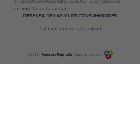
arrepentimiento podrás solicitar la cancelación
inmediata de tu pedido.
DEFENSA DE LAS Y LOS CONSUMIDORES
Para reclamos ingrese
Aquí
© 2026 |
Federada Farmacia
| Desarrollado por