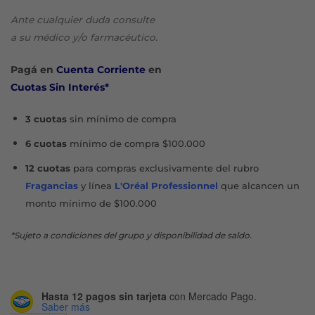
original
actual
Ante cualquier duda consulte
era:
es:
a su médico y/o farmacéutico.
$32.000.
$27.200.
Pagá en
Cuenta Corriente
en
Cuotas Sin Interés*
3 cuotas
sin mínimo de compra
6 cuotas
mínimo de compra $100.000
12 cuotas
para compras exclusivamente del rubro
Fragancias
y línea
L'Oréal Professionnel
que alcancen un
monto mínimo de $100.000
*Sujeto a condiciones del grupo y disponibilidad de saldo.
Hasta 12 pagos sin tarjeta
con Mercado Pago.
Saber más