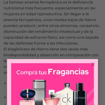
La famosa anemia ferropénica es la deficiencia
nutricional más frecuente, especialmente en las
mujeres en edad reproductiva. Sin llegar a la
anemia ferropénica, unos niveles bajos de hierro
pueden producir, entre otros síntomas, cansancio,
disminución del rendimiento intelectual y de la
capacidad de esfuerzo físico, así como una bajada
de las defensas frente a las infecciones.
El bisglicinato de Hierro tiene dos veces más
biodisponibilidad y absorción en comparación con
las sales de hierro convencionales. Se absorbe
×
como ion Ferroso (su forma reducida) así nuestro
organismo lo aprovecha de la mejor forma.
AYUDA EN LA PRODUCCIÓN DE GLÓBULOS
ROJOS (SÍNTESIS DE HEMOGLOBINA)
CONTRIBUYE A MEJORAR LAS DEFENSAS