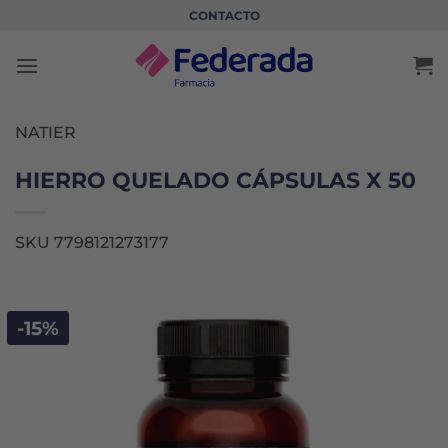
Saltar
CONTACTO
al
contenido
NATIER
HIERRO QUELADO CÁPSULAS X 50
SKU 7798121273177
-15%