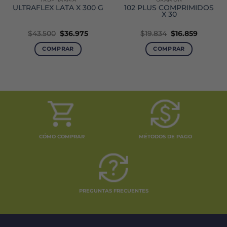
ULTRAFLEX LATA X 300 G
102 PLUS COMPRIMIDOS
X 30
El
El
El
El
$
43.500
$
36.975
$
19.834
$
16.859
o
precio
precio
precio
precio
original
actual
original
actual
COMPRAR
COMPRAR
era:
es:
era:
es:
0.
$43.500.
$36.975.
$19.834.
$16.859.
CÓMO COMPRAR
MÉTODOS DE PAGO
PREGUNTAS FRECUENTES