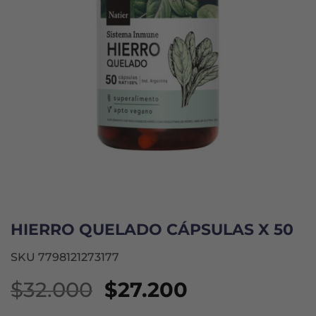
HIERRO QUELADO CÁPSULAS X 50
SKU 7798121273177
El
El
$
32.000
$
27.200
precio
precio