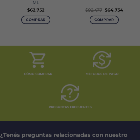
ML
El
El
$
62.752
$
92.477
$
64.734
o
precio
precio
original
actual
COMPRAR
COMPRAR
era:
es:
6.
$92.477.
$64.734
CÓMO COMPRAR
MÉTODOS DE PAGO
PREGUNTAS FRECUENTES
¿Tenés preguntas relacionadas con nuestro