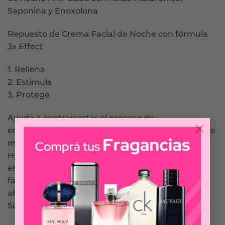
Saponina y Enoxolona
Repuesto de Crema Facial de Noche con fórmula
3x Effect
1. Rellena
2. Estimula
3. Protege
Ayuda a contrarrestar el proceso de
×
envejecimiento natural. Para una piel visiblemente
más lisa, radiante y joven. Este repuesto de
Hyaluron-Filler +3x Effect Noche se puede utilizar
en combinación con cualquier envase de cuidado
facial de Eucerin. Se estima que los repuestos
ahorran más de 16 toneladas de plástico al año*.
Sustentabilidad y Medio Ambiente