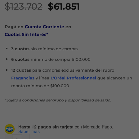
El
El
$
123.702
$
61.851
precio
precio
original
actual
Pagá en
Cuenta Corriente
en
era:
es:
Cuotas Sin Interés*
$123.702.
$61.851.
3 cuotas
sin mínimo de compra
6 cuotas
mínimo de compra $100.000
12 cuotas
para compras exclusivamente del rubro
Fragancias
y línea
L'Oréal Professionnel
que alcancen un
monto mínimo de $100.000
*Sujeto a condiciones del grupo y disponibilidad de saldo.
Hasta 12 pagos sin tarjeta
con Mercado Pago.
Saber más
HYALURON FILLER 3X EFFECT NOCHE REFILL X 50 ML canti