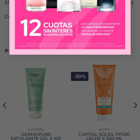
Sin microplásticos (según la definición del PNUMA)
Caja plegable de papel certificado FSC
PRODUCTOS RELACIONADOS
-30%
EUCERIN
VICHY
DERMOPURE
CAPITAL SOLEIL FPS30
EXFOLIANTE GEL X 100
LECHE X 300 ML