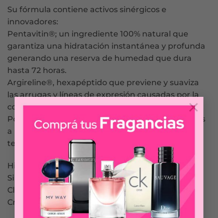
Su fórmula contiene activos sinérgicos e
innovadores:
Pentavitin®; un ingrediente 100% natural que
garantiza una hidratación instantánea y profunda
generando una reserva de humedad que dura
hasta 72 horas.
Argireline®, hexapéptido que previene y suaviza
las arrugas y líneas de expresión causadas por la
×
contracción muscular.
Posee además un alto efecto antioxidante gracias
a nuestros exclusivos Polifenoles de UVA. Su
textura ligera permite una rápida absorción.
Hipoalergénica
Sin Parabenos
Clínica y dermatológicamente testeado
Cruelty Free