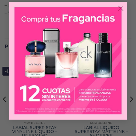
×
– Nueva dimensión del maquillaje.
– Se adapta a todos los tonos de piel.
PRODUCTOS RELACIONADOS
-15%
-15%
MAYBELLINE
MAYBELLINE
LABIAL SUPER STAY
LABIAL LÍQUIDO
VINYL INK LÍQUIDO –
SUPERSTAY MATTE INK –
UNRIVALED
55 DRIVER