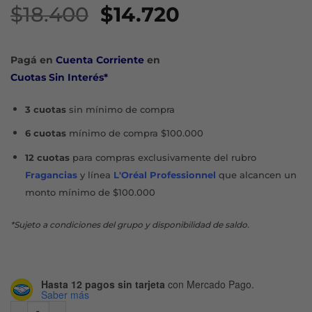
El
El
$
18.400
$
14.720
precio
precio
original
actual
Pagá en
Cuenta Corriente
en
era:
es:
Cuotas Sin Interés*
$18.400.
$14.720.
3 cuotas
sin mínimo de compra
6 cuotas
mínimo de compra $100.000
12 cuotas
para compras exclusivamente del rubro
Fragancias
y línea
L'Oréal Professionnel
que alcancen un
monto mínimo de $100.000
*Sujeto a condiciones del grupo y disponibilidad de saldo.
Hasta 12 pagos sin tarjeta
con Mercado Pago.
Saber más
ILUMINADOR GLOW ILLUMINATOR COMPACTO - GOLDEN c