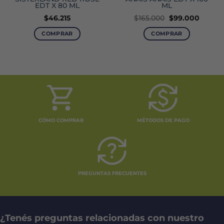
EDT X 80 ML
ML
El
El
$
46.215
$
165.000
$
99.000
precio
precio
original
actual
COMPRAR
COMPRAR
era:
es:
$165.000.
$99.00
CÓMO COMPRAR
MÉTODOS DE PAGO
PREGUNTAS FRECUENTES
¿Tenés preguntas relacionadas con nuestro