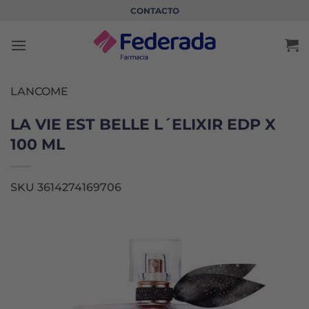
Saltar
CONTACTO
al
contenido
LANCOME
LA VIE EST BELLE L´ELIXIR EDP X
100 ML
SKU 3614274169706