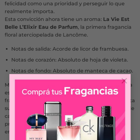
felicidad como una prioridad y perseguir lo que
realmente importa.
Esta convicción ahora tiene un aroma:
La Vie Est
Belle L’Elixir Eau de Parfum
, la primera fragancia
floral aterciopelada de Lancôme.
Notas de salida: Acorde de licor de frambuesa.
Notas de corazón: Absoluto de hoja de violeta.
Notas de fondo: Absoluto de manteca de cacao.
×
Más que un perfume, una profunda emoción. Una
estela inesperada que nace del encuentro de una
frambuesa licorosa y un absoluto de hoja de violeta
sublimado por un adictivo absoluto de manteca de
cacao. Este jugo único, que evoca la libertad que
proporciona un acto radical de amor propio, se
encuentra capturado en un nuevo frasco.