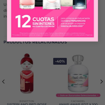
Un perfume cautivador y exaltante con una gran
difusión y fijación duradera en la piel gracias a los
ingredientes más nobles.
PRODUCTOS RELACIONADOS
-40%
BENETTON
CACHAREL
SISTERLAND RED ROSE
ANAIS ANAIS EDT X 100