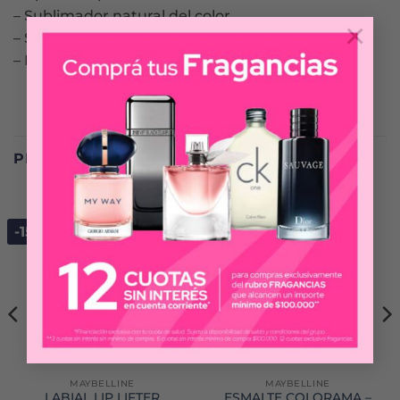
– Sublimador natural del color.
×
– Sensorial confortable y refrescante.
– Disponible en cuatro tonos.
PRODUCTOS RELACIONADOS
-15%
-15%
MAYBELLINE
MAYBELLINE
LABIAL LIP LIFTER
ESMALTE COLORAMA –