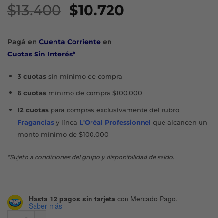
El
El
$
13.400
$
10.720
precio
precio
original
actual
Pagá en
Cuenta Corriente
en
era:
es:
Cuotas Sin Interés*
$13.400.
$10.720.
3 cuotas
sin mínimo de compra
6 cuotas
mínimo de compra $100.000
12 cuotas
para compras exclusivamente del rubro
Fragancias
y línea
L'Oréal Professionnel
que alcancen un
monto mínimo de $100.000
*Sujeto a condiciones del grupo y disponibilidad de saldo.
Hasta 12 pagos sin tarjeta
con Mercado Pago.
Saber más
LABIAL BRILLO LIP GLOSS - PURE NUDE cantidad