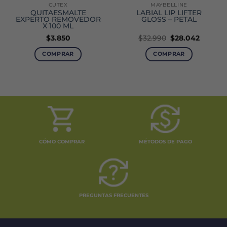
CUTEX
MAYBELLINE
QUITAESMALTE
LABIAL LIP LIFTER
EXPERTO REMOVEDOR
GLOSS – PETAL
X 100 ML
El
El
$
3.850
$
32.990
$
28.042
o
precio
precio
original
actual
COMPRAR
COMPRAR
era:
es:
2.
$32.990.
$28.042
CÓMO COMPRAR
MÉTODOS DE PAGO
PREGUNTAS FRECUENTES