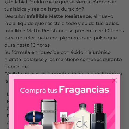
¿Un labial líquido mate que se sienta cómodo en
tus labios y sea de larga duración?
Descubrí
Infallible Matte Resistance
, el nuevo
labial líquido que resiste a todo y cuida tus labios.
Infaillible Matte Resistance se presenta en 10 tonos
para un color mate con pigmentos en polvo que
dura hasta 16 horas.
Su fórmula enriquecida con ácido hialurónico
hidrata los labios y los mantiene cómodos durante
todo el día.
Fácil de aplicar, es a prueba de agua y resistente a
×
la transferencia.
• Labial líquido intransferible
• Fórmula mate con pigmentos en polvo
• Contiene ácido hialurónico
• Duración hasta por16hs
• Aplicador suave y preciso