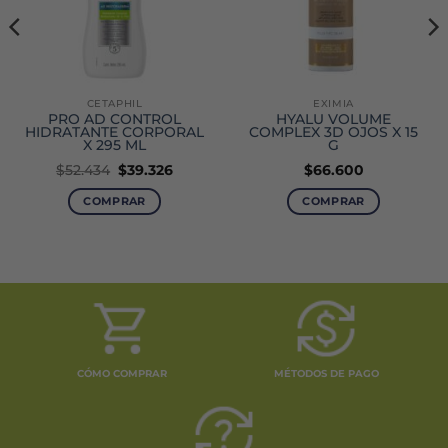
CETAPHIL
EXIMIA
PRO AD CONTROL
HYALU VOLUME
HIDRATANTE CORPORAL
COMPLEX 3D OJOS X 15
X 295 ML
G
El
El
$
52.434
$
39.326
$
66.600
precio
precio
original
actual
COMPRAR
COMPRAR
era:
es:
$52.434.
$39.326.
CÓMO COMPRAR
MÉTODOS DE PAGO