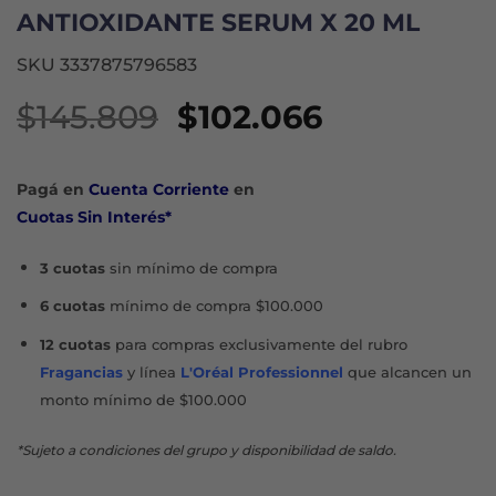
ANTIOXIDANTE SERUM X 20 ML
SKU 3337875796583
El
El
$
145.809
$
102.066
precio
precio
original
actual
Pagá en
Cuenta Corriente
en
era:
es:
Cuotas Sin Interés*
$145.809.
$102.066.
3 cuotas
sin mínimo de compra
6 cuotas
mínimo de compra $100.000
12 cuotas
para compras exclusivamente del rubro
Fragancias
y línea
L'Oréal Professionnel
que alcancen un
monto mínimo de $100.000
*Sujeto a condiciones del grupo y disponibilidad de saldo.