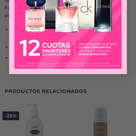
dermatológico.
Formulado a un PH de 2.6, lo que favorece la
penetración del activo. Evitar contorno de ojos.
Combate el estrés oxidativo, para una piel mas
luminosa y saludable.
Unifica el tono de la piel
Reduce las líneas finas de expresión
PRODUCTOS RELACIONADOS
-25%