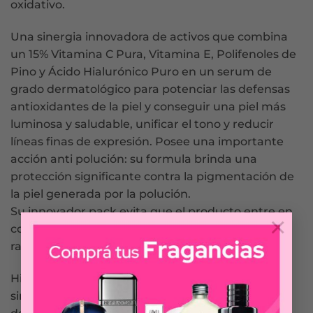
oxidativo.
Una sinergia innovadora de activos que combina
un 15% Vitamina C Pura, Vitamina E, Polifenoles de
Pino y Ácido Hialurónico Puro en un serum de
grado dermatológico para potenciar las defensas
antioxidantes de la piel y conseguir una piel más
luminosa y saludable, unificar el tono y reducir
líneas finas de expresión. Posee una importante
acción anti polución: su formula brinda una
protección significante contra la pigmentación de
la piel generada por la polución.
Su innovador pack evita que el producto entre en
×
contacto con la piel, y lo protege del calor, de la
radiación y del oxigeno.
Hipoalergénico, no comedogénico. Sin fragancia,
sin colorante sintético. Testeado bajo control